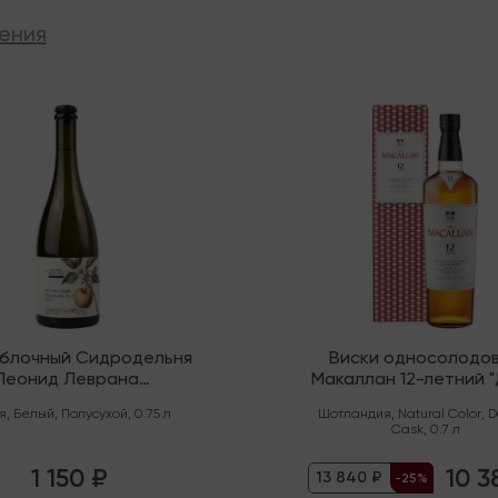
ения
ии
В наличии
яблочный Сидродельня
Виски односолодо
Леонид Леврана
Макаллан 12-летний 
нический" Полусухой
Каск" (Спейсайд)
я
,
Белый
,
Полусухой
,
0.75 л
Шотландия
,
Natural Color
,
D
Cask
,
0.7 л
1 150 ₽
10 3
13 840 ₽
-25%