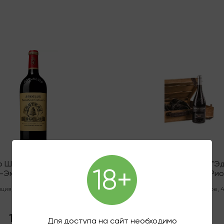
няя
Последняя
о Шато Анжелюс AOC
Вино Рамон Бильбао "Э
18+
-Эмильон Премье Гран
Лимитада" DOC Рио
Крю Классе "А"
ция
,
Красное
,
Сухое
,
0.75 л
,
Испания
,
Красное
,
Сухое
,
4
2017
2021
130 000 ₽
18 900 ₽
Для доступа на сайт необходимо