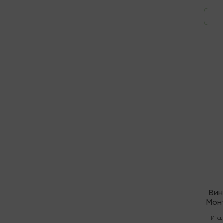
В нали
Вин
Мон
Ита