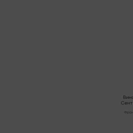
Послед
Вин
Сент
Фран