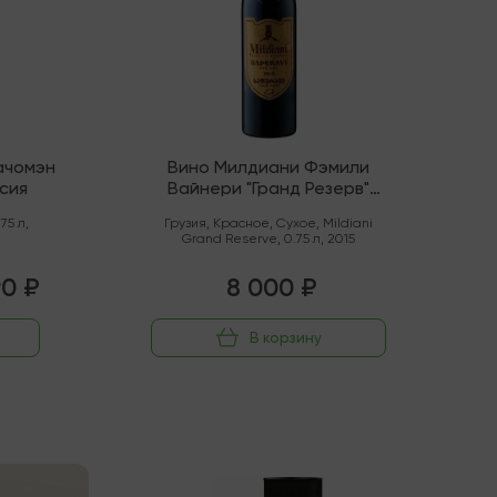
ачомэн
Вино Милдиани Фэмили
сия
Вайнери "Гранд Резерв"
Саперави Квеври
.75 л
,
Грузия
,
Красное
,
Сухое
,
Mildiani
Grand Reserve
,
0.75 л
,
2015
90 ₽
8 000 ₽
В корзину
Последняя