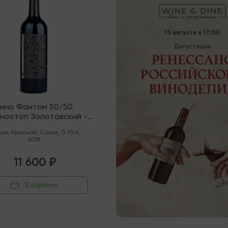
ино Фантом 50/50
ностоп Золотовский -
не Совиньон ЗГУ Долина
сия
,
Красное
,
Сухое
,
0.75 л
,
Дона
2018
11 600 ₽
В корзину