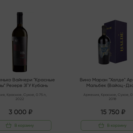
чии
Последняя
унько Вайнери "Красные
Вино Маран "Халде" Ар
ны" Резерв ЗГУ Кубань
Мальбек (Вайоц-Дз
сия
,
Красное
,
Сухое
,
0.75 л
,
Армения
,
Красное
,
Сухое
,
0
2022
2018
3 000 ₽
15 750 ₽
В корзину
В корзину