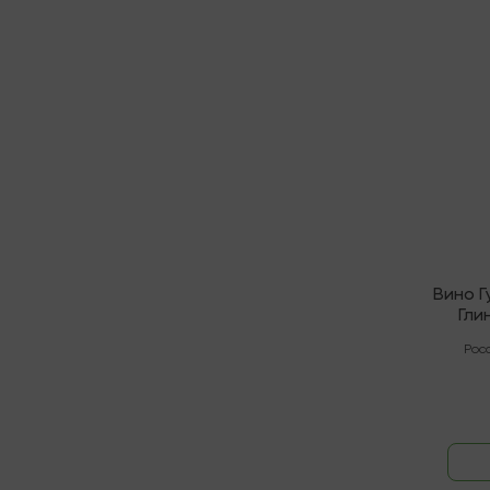
В нали
Вино Г
Гли
Рос