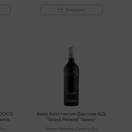
В корзину
В наличии
 DOCG
Вино Константин Дзитоев (КД)
чино
"Гранд Резерв" Галиат
75 л
,
Россия
,
Красное
,
Сухое
,
0.75 л