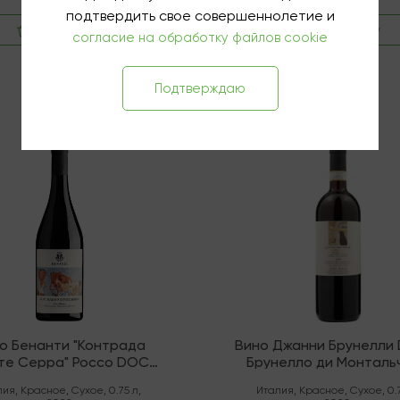
подтвердить свое совершеннолетие и
В корзину
В корзину
согласие на обработку файлов cookie
Подтверждаю
чии
В наличии
о Бенанти "Контрада
Вино Джанни Брунелли
те Серра" Россо DOC
Брунелло ди Монталь
Этна
лия
,
Красное
,
Сухое
,
0.75 л
,
Италия
,
Красное
,
Сухое
,
0.