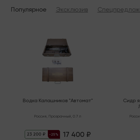
Популярное
Эксклюзив
Спецпредлож
Последняя
В налич
Водка Калашников "Автомат"
Сидр 
"Орга
Россия
,
Прозрачный
,
0.7 л
Росси
17 400 ₽
23 200 ₽
-25%