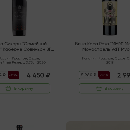
о Сикоры "Семейный
Вино Каса Рохо "МММ" М
" Каберне Совиньон ЗГУ
Монастрель VdT Мур
Семигорье
Россия
,
Красное
,
Сухое
,
Испания
,
Красное
,
Сухое
,
0
ейный Резерв
,
0.75 л
,
2020
2019
4 450 ₽
2 9
4 ₽
5 980 ₽
-23%
-50%
В корзину
В корзину
чии