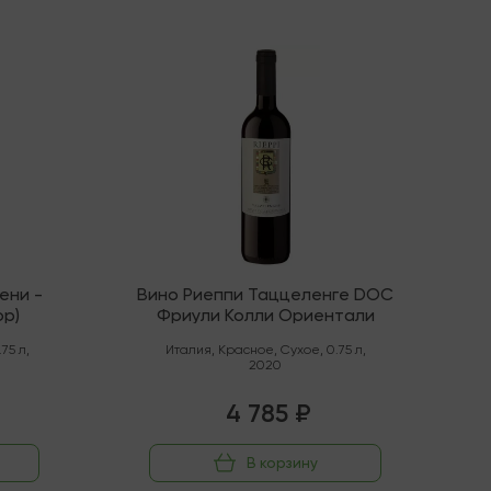
В наличии
ени -
Вино Риеппи Таццеленге DOC
ор)
Фриули Колли Ориентали
.75 л
,
Италия
,
Красное
,
Сухое
,
0.75 л
,
2020
4 785 ₽
В корзину