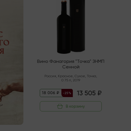
Вино Фанагория "Точка" ЗНМП
Сенной
Россия
,
Красное
,
Сухое
,
Точка
,
0.75 л
,
2019
13 505 ₽
18 006 ₽
-25%
В корзину