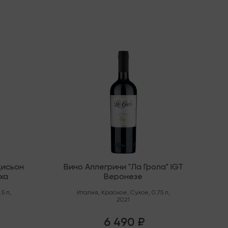
Мало
дисьон
Вино Аллегрини "Ла Грола" IGT
ха
Веронезе
.5 л
,
Италия
,
Красное
,
Сухое
,
0.75 л
,
2021
6 490 ₽