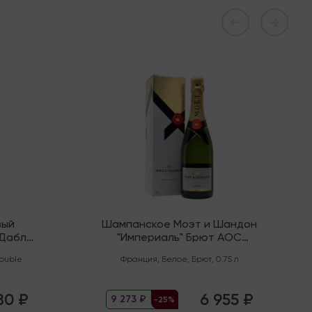
В наличии
вый
Шампанское Моэт и Шандон
"Дабл
"Империаль" Брют AOC
Шампань
ouble
Франция
,
Белое
,
Брют
,
0.75 л
80 ₽
6 955 ₽
9 273 ₽
-25%