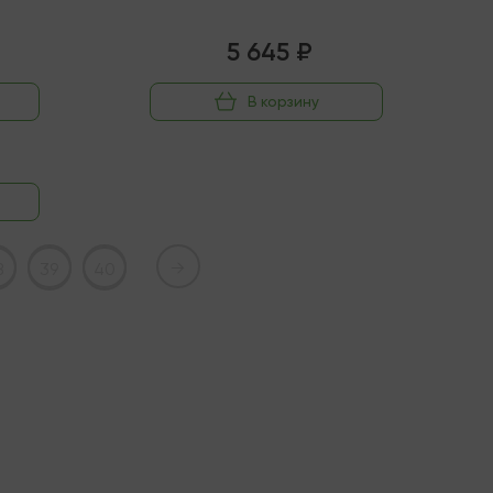
5 645 ₽
В корзину
→
8
39
40