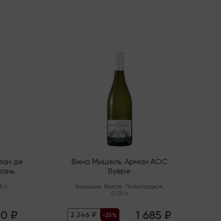
Мало
лан де
Вино Мишель Арман AOC
пань
Вувре
5 л
Франция
,
Белое
,
Полусладкое
,
0.75 л
10 ₽
1 685 ₽
2 246 ₽
-25%