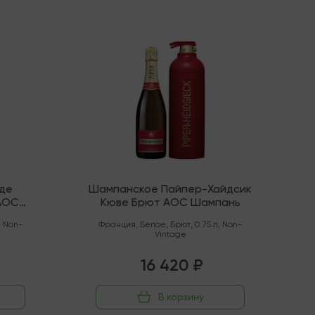
Мало
де
Шампанское Пайпер-Хайдсик
 AOC
Кюве Брют АОС Шампань
,
Non-
Франция
,
Белое
,
Брют
,
0.75 л
,
Non-
Vintage
16 420 ₽
В корзину