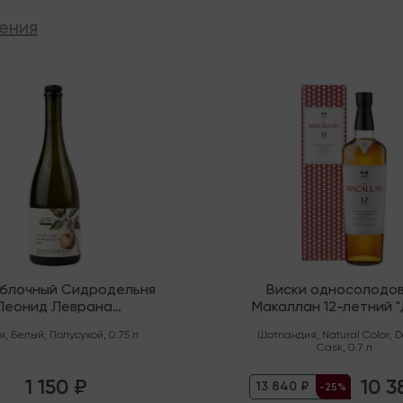
ения
ии
В наличии
яблочный Сидродельня
Виски односолодо
Леонид Леврана
Макаллан 12-летний 
нический" Полусухой
Каск" (Спейсайд)
я
,
Белый
,
Полусухой
,
0.75 л
Шотландия
,
Natural Color
,
D
Cask
,
0.7 л
1 150 ₽
10 3
13 840 ₽
-25%