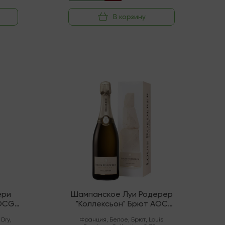
В корзину
В наличии
ери
Шампанское Луи Родерер
DOCG
"Коллексьон" Брют AOC
ядене
Шампань
 Dry
,
Франция
,
Белое
,
Брют
,
Louis
ре