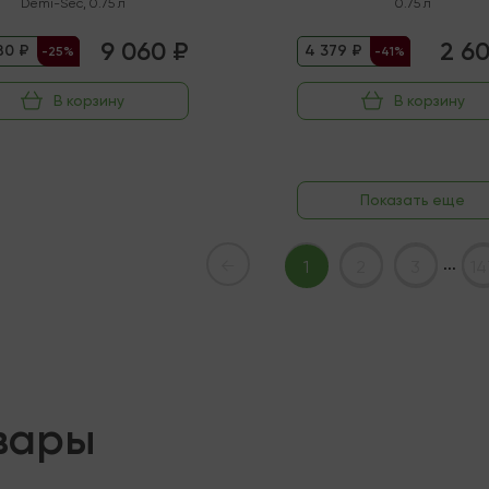
Demi-Sec
,
0.75 л
0.75 л
9 060 ₽
2 6
80 ₽
4 379 ₽
-25%
-41%
В корзину
В корзину
Показать еще
...
←
1
2
3
14
вары