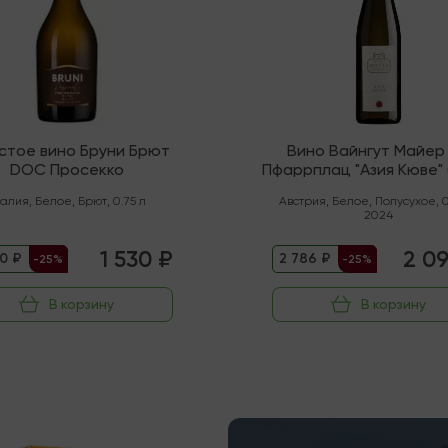
стое вино Бруни Брют
Вино Вайнгут Майер
DOC Просекко
Пфаррплац "Азия Кюве" 
талия
,
Белое
,
Брют
,
0.75 л
Австрия
,
Белое
,
Полусухое
,
0
2024
1 530 ₽
2 0
0 ₽
2 786 ₽
-25%
-25%
В корзину
В корзину
чии