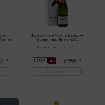
 ам
Шампанское Моэт и Шандон
(Вена)
"Империаль" Брют AOC
Шампань
.75 л
,
Франция
,
Белое
,
Брют
,
0.75 л
90 ₽
6 955 ₽
9 273 ₽
-25%
В корзину
В наличии