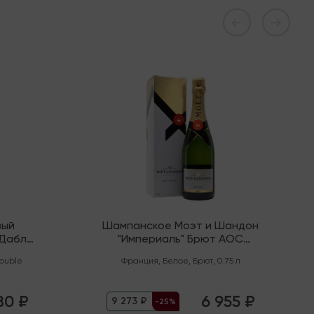
В наличии
вый
Шампанское Моэт и Шандон
"Дабл
"Империаль" Брют AOC
Шампань
ouble
Франция
,
Белое
,
Брют
,
0.75 л
80 ₽
6 955 ₽
9 273 ₽
-25%