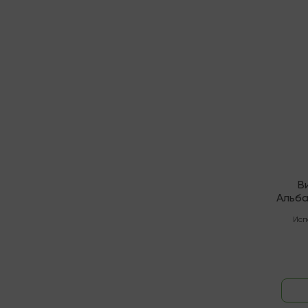
Послед
В
Альба
Исп