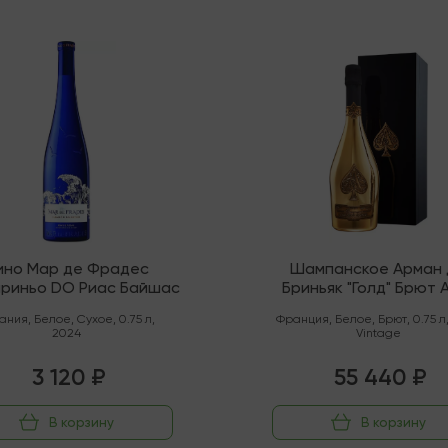
няя
В наличии
ино Мар де Фрадес
Шампанское Арман 
риньо DO Риас Байшас
Бриньяк "Голд" Брют
Шампань
ания
,
Белое
,
Сухое
,
0.75 л
,
Франция
,
Белое
,
Брют
,
0.75 л
2024
Vintage
3 120 ₽
55 440 ₽
В корзину
В корзину