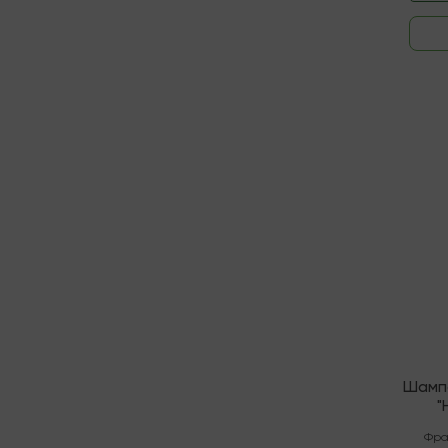
В нали
Шамп
"
Полу
Фра