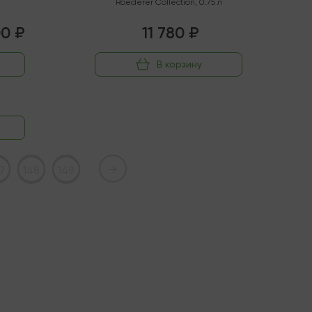
Roederer Collection
,
0.75 л
00 ₽
11 780 ₽
В корзину
→
7
148
149