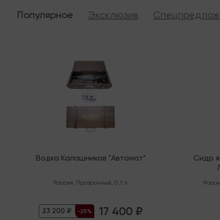
Популярное
Эксклюзив
Спецпредлож
Последняя
В налич
Водка Калашников "Автомат"
Сидр 
"Орга
Россия
,
Прозрачный
,
0.7 л
Росси
17 400 ₽
23 200 ₽
-25%