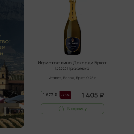
Игристое вино Декорди Брют
DOC Просекко
Италия
,
Белое
,
Брют
,
0.75 л
1 405 ₽
1 873 ₽
-25%
В корзину