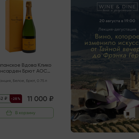
панское Вдова Клико
нсарден Брют AOC
Шампань
анция
,
Белое
,
Брют
,
0.75 л
11 000 ₽
52 ₽
-28%
В корзину