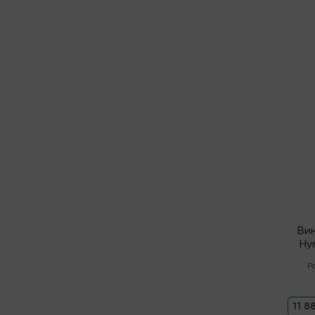
В нали
Ви
Ну
"
Р
11 8