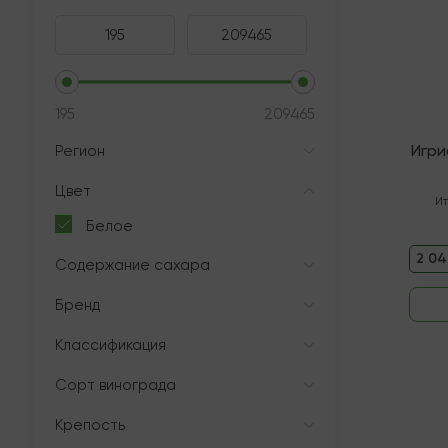
195
209465
Игри
Регион
Цвет
И
Белое
2 04
Содержание сахара
Бренд
Классификация
Сорт винограда
Крепость
В нали