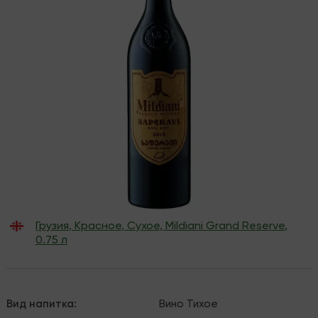
Грузия
,
Красное
,
Сухое
,
Mildiani Grand Reserve
,
0.75 л
Вид напитка
:
Вино
Тихое