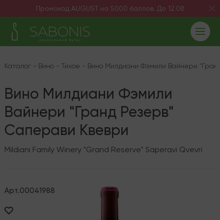
Промокод AUGUST на 5000 баллов. До 12.08
Каталог
-
Вино
-
Тихое
-
Вино Милдиани Фэмили Вайнери "Гран
Вино Милдиани Фэмили
Вайнери "Гранд Резерв"
Саперави Квеври
Mildiani Family Winery "Grand Reserve" Saperavi Qvevri
Арт.
00041988