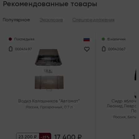
Рекомендованные товары
Популярное
Эксклюзив
Спецпредложения
Последняя
В наличии
00041497
00042067
Водка Калашников "Автомат"
Сидр яблочн
Леонид Левран
Россия
,
Прозрачный
,
0.7 л
Пол
Россия
,
Белый
17 400 ₽
1 
23 200 ₽
-25%