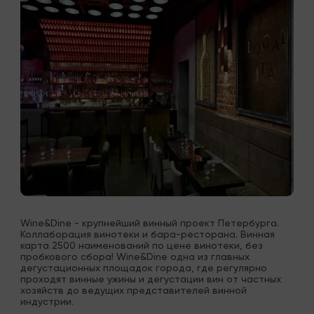
Wine&Dine - крупнейший винный проект Петербурга. 
Коллаборация винотеки и бара-ресторана. Винная 
карта 2500 наименований по цене винотеки, без 
пробкового сбора! Wine&Dine одна из главных 
дегустационных площадок города, где регулярно 
проходят винные ужины и дегустации вин от частных 
хозяйств до ведущих представителей винной 
индустрии.