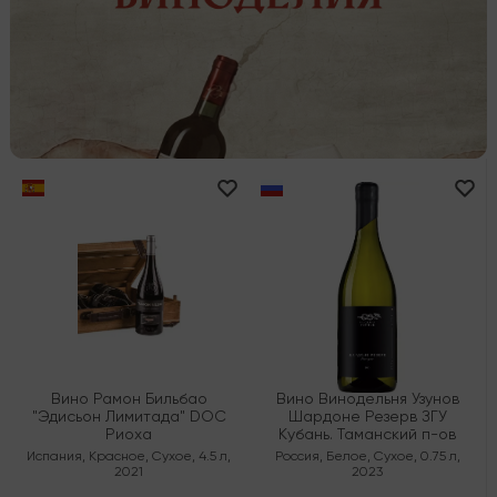
Вино Рамон Бильбао
Вино Винодельня Узунов
"Эдисьон Лимитада" DOC
Шардоне Резерв ЗГУ
Риоха
Кубань. Таманский п-ов
Испания
,
Красное
,
Сухое
,
4.5 л
,
Россия
,
Белое
,
Сухое
,
0.75 л
,
2021
2023