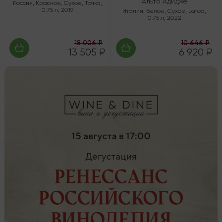
Альто Адидже
Россия
,
Красное
,
Сухое
,
Точка
,
0.75 л
,
2019
Италия
,
Белое
,
Сухое
,
Lafoa
,
0.75 л
,
2022
18 006 ₽
10 646 ₽
13 505 ₽
6 920 ₽