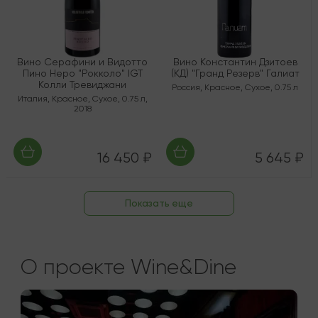
Вино Серафини и Видотто
Вино Константин Дзитоев
Пино Неро "Рокколо" IGT
(КД) "Гранд Резерв" Галиат
Колли Тревиджани
Россия
,
Красное
,
Сухое
,
0.75 л
Италия
,
Красное
,
Сухое
,
0.75 л
,
2018
16 450 ₽
5 645 ₽
Показать еще
О проекте Wine&Dine