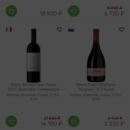
8 960 ₽
18 900 ₽
6 720 ₽
Вино Каччиа аль Пьяно
Вино Локо Чимбали
DOC Болгери Супериоре
"Куприн" ЗГУ Крым
Италия
,
Красное
,
Сухое
,
0.75 л
,
Россия
,
Красное
,
Сухое
,
0.75 л
,
2021
2021
21 692 ₽
2 706 ₽
14 100 ₽
2 030 ₽