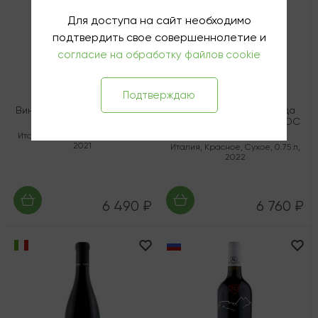
Для доступа на сайт необходимо
подтвердить свое совершеннолетие и
согласие на обработку файлов cookie
Подтверждаю
Вино Аллегрини "Ла Грола"
Вино Бенанти "Контрада
IGT Веронезе
Монте Серра" Россо DOC
Этна
Италия
,
Красное
,
Сухое
,
0.75 л
,
2021
Италия
,
Красное
,
Сухое
,
0.75 л
,
2022
6 490 ₽
6 760 ₽