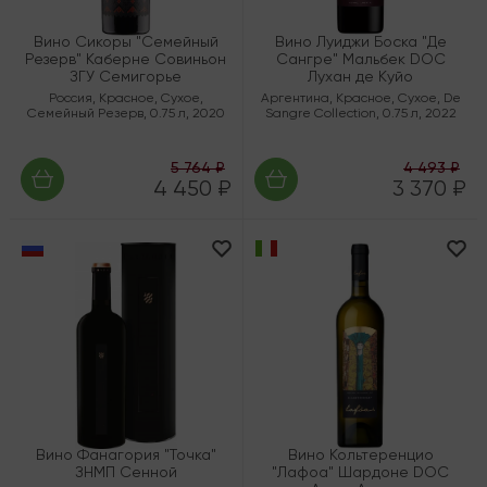
Вино Сикоры "Семейный
Вино Луиджи Боска "Де
Резерв" Каберне Совиньон
Сангре" Мальбек DOC
ЗГУ Семигорье
Лухан де Куйо
Россия
,
Красное
,
Сухое
,
Аргентина
,
Красное
,
Сухое
,
De
Семейный Резерв
,
0.75 л
,
2020
Sangre Collection
,
0.75 л
,
2022
5 764 ₽
4 493 ₽
4 450 ₽
3 370 ₽
Вино Фанагория "Точка"
Вино Кольтеренцио
ЗНМП Сенной
"Лафоа" Шардоне DOC