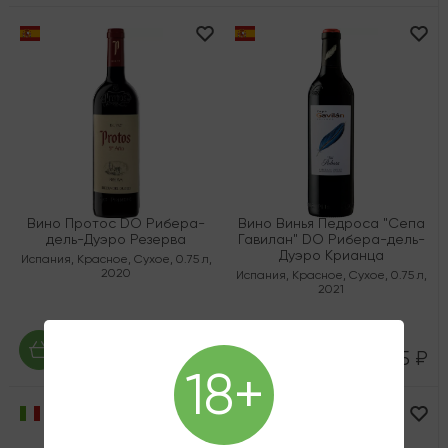
Вино Протос DO Рибера-
Вино Винья Педроса "Сепа
дель-Дуэро Резерва
Гавилан" DO Рибера-дель-
Дуэро Крианца
Испания
,
Красное
,
Сухое
,
0.75 л
,
2020
Испания
,
Красное
,
Сухое
,
0.75 л
,
2021
7 125 ₽
2 625 ₽
18+