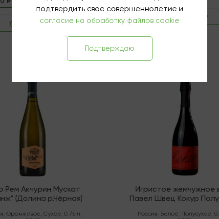
3 660 ₽
0 ₽
-25%
подтвердить свое совершеннолетие и
В корзину
согласие на обработку файлов cookie
В корзину
Подтверждаю
чии
В наличии
о Рем Акчурин Мускат
Игристое жемчужное 
нж" (Долина р.Чёрная)
Павел Швец Кокур Пол
ЗГУ Крым
я
,
Оранжевое
,
Сухое
,
0.75 л
,
Россия
,
Белое
,
Полусухое
,
0