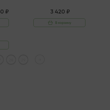
50 ₽
3 420 ₽
В корзину
→
7
28
29