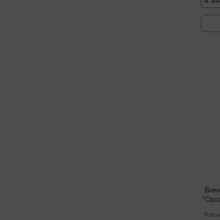
4 88
В нали
Вин
"Ора
Росси