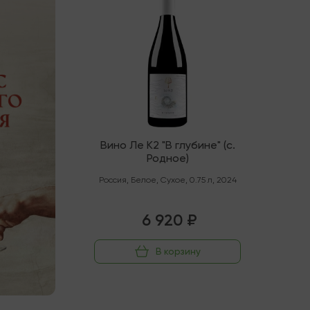
Вино Ле К2 "В глубине" (с.
Родное)
Россия
,
Белое
,
Сухое
,
0.75 л
,
2024
6 920 ₽
В корзину