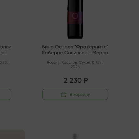
Вэлли
Вино Остров "Фратерните"
рют
Каберне Совиньон - Мерло
0.75 л
Россия
,
Красное
,
Сухое
,
0.75 л
,
2024
2 230 ₽
В корзину
В наличии