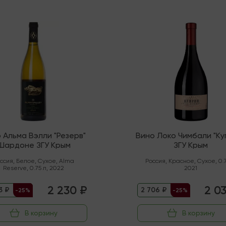
Последняя
 Альма Вэлли "Резерв"
Вино Локо Чимбали "Ку
Шардоне ЗГУ Крым
ЗГУ Крым
ссия
,
Белое
,
Сухое
,
Alma
Россия
,
Красное
,
Сухое
,
0.
Reserve
,
0.75 л
,
2022
2021
2 230 ₽
2 0
3 ₽
2 706 ₽
-25%
-25%
В корзину
В корзину