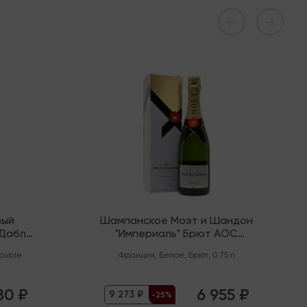
В наличии
вый
Шампанское Моэт и Шандон
"Дабл
"Империаль" Брют AOC
Шампань
ouble
Франция
,
Белое
,
Брют
,
0.75 л
80 ₽
6 955 ₽
9 273 ₽
-25%