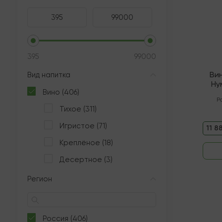
395
99000
Ви
Вид напитка
Ну
Вино (406)
"
Р
Тихое (311)
Игристое (71)
11 8
Креплёное (18)
Десертное (3)
Регион
Россия (406)
В нали