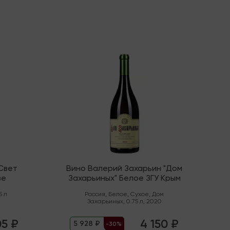
В наличии
Свет
Вино Валерий Захарьин "Дом
зе
Захарьиных" Белое ЗГУ Крым
5 л
Россия
,
Белое
,
Сухое
,
Дом
Захарьиных
,
0.75 л
,
2020
05 ₽
4 150 ₽
5 928 ₽
-30%