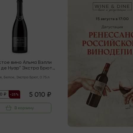
стое вино Альма Вэлли
 де Нуар" Экстра Брют
ЗГУ Крым
я
,
Белое
,
Экстра Брют
,
0.75 л
5 010 ₽
0 ₽
-25%
В корзину