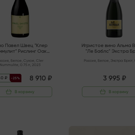
но Павел Швец "Клер
Игристое вино Альма 
ммулит" Рислинг Оак
"Ле Баблс" Экстра Б
Органик" (с. Родное)
оссия
,
Белое
,
Сухое
,
Cler
Россия
,
Белое
,
Экстра Брют
,
Nummulite
,
0.75 л
,
2023
8 910 ₽
3 995 ₽
80 ₽
-25%
В корзину
В корзину
чии