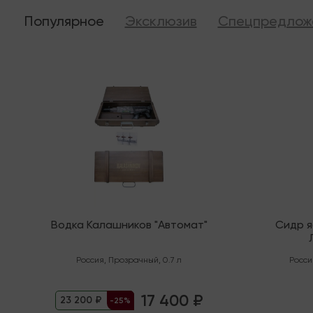
Популярное
Эксклюзив
Спецпредлож
Последняя
В налич
Водка Калашников "Автомат"
Сидр 
"Орга
Россия
,
Прозрачный
,
0.7 л
Росси
17 400 ₽
23 200 ₽
-25%