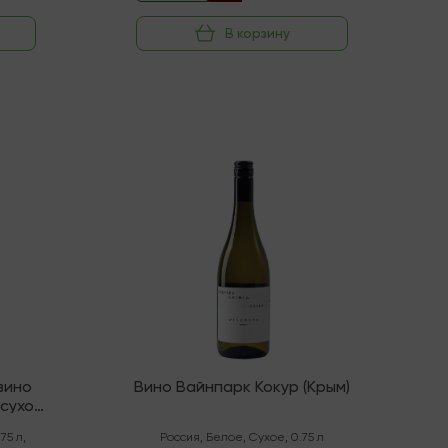
В корзину
Последняя
вино
Вино Вайнпарк Кокур (Крым)
усухое
.75 л
,
Россия
,
Белое
,
Сухое
,
0.75 л