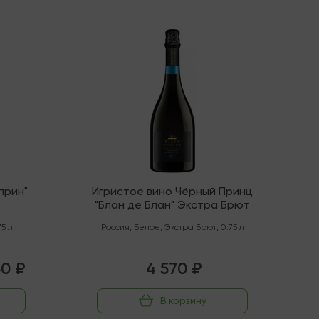
Последняя
прин"
Игристое вино Чёрный Принц
"Блан де Блан" Экстра Брют
75 л
,
Россия
,
Белое
,
Экстра Брют
,
0.75 л
30 ₽
4 570 ₽
В корзину