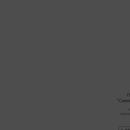
В нали
П
"Сева
Креп