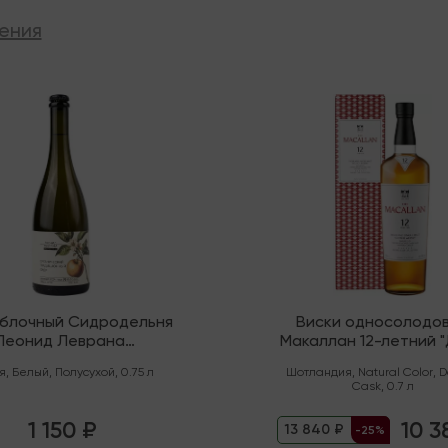
ения
ии
В наличии
яблочный Сидродельня
Виски односолодо
Леонид Леврана
Макаллан 12-летний 
нический" Полусухой
Каск" (Спейсайд)
я
,
Белый
,
Полусухой
,
0.75 л
Шотландия
,
Natural Color
,
D
Cask
,
0.7 л
1 150 ₽
10 3
13 840 ₽
-25%