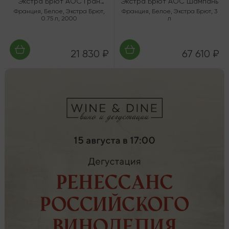
Экстра Брют AOC Гран
Экстра Брют AOC Шампань
Крю "Бузи"
Франция
,
Белое
,
Экстра Брют
,
Франция
,
Белое
,
Экстра Брют
,
3
0.75 л
,
2000
л
21 830 ₽
67 610 ₽