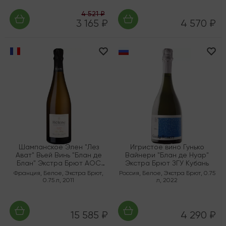
4 521 ₽
3 165 ₽
4 570 ₽
Шампанское Элен "Лез
Игристое вино Гунько
Ават" Вьей Винь "Блан де
Вайнери "Блан де Нуар"
Блан" Экстра Брют AOC
Экстра Брют ЗГУ Кубань
Шампань Гран Крю "Авиз"
Франция
,
Белое
,
Экстра Брют
,
Россия
,
Белое
,
Экстра Брют
,
0.75
0.75 л
,
2011
л
,
2022
15 585 ₽
4 290 ₽