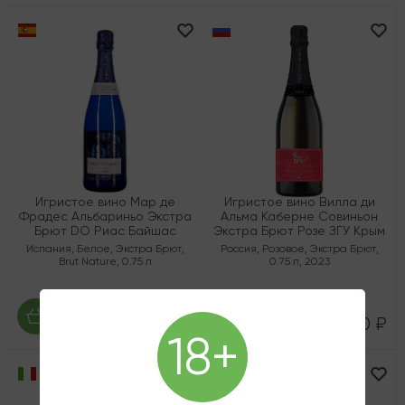
Игристое вино Мар де
Игристое вино Вилла ди
Фрадес Альбариньо Экстра
Альма Каберне Совиньон
Брют DO Риас Байшас
Экстра Брют Розе ЗГУ Крым
Испания
,
Белое
,
Экстра Брют
,
Россия
,
Розовое
,
Экстра Брют
,
Brut Nature
,
0.75 л
0.75 л
,
2023
6 335 ₽
3 220 ₽
18+