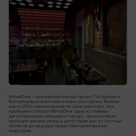
Wine&Dine - крупнейший винный проект Петербурга. 
Коллаборация винотеки и бара-ресторана. Винная 
карта 2500 наименований по цене винотеки, без 
пробкового сбора! Wine&Dine одна из главных 
дегустационных площадок города, где регулярно 
проходят винные ужины и дегустации вин от частных 
хозяйств до ведущих представителей винной 
индустрии.