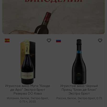
Игристое вино Муга "Конде
Игристое вино Чёрный
де Аро" Экстра Брют
Принц "Блан де Блан"
Резерва DO Кава
Экстра Брют
Испания
,
Белое
,
Экстра Брют
,
Россия
,
Белое
,
Экстра Брют
,
0.75
0.75 л
,
2020
л