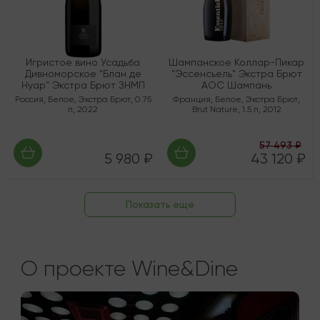
Игристое вино Усадьба
Шампанское Коллар-Пикар
Дивноморское "Блан де
"Эссенсьель" Экстра Брют
Нуар" Экстра Брют ЗНМП
AOC Шампань
Россия
,
Белое
,
Экстра Брют
,
0.75
Франция
,
Белое
,
Экстра Брют
,
л
,
2022
Brut Nature
,
1.5 л
,
2012
57 493 ₽
5 980 ₽
43 120 ₽
Показать еще
О проекте Wine&Dine