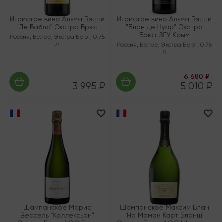
Игристое вино Альма Вэлли
Игристое вино Альма Вэлли
"Ле Баблс" Экстра Брют
"Блан де Нуар" Экстра
Брют ЗГУ Крым
Россия
,
Белое
,
Экстра Брют
,
0.75
л
Россия
,
Белое
,
Экстра Брют
,
0.75
л
6 680 ₽
3 995 ₽
5 010 ₽
Шампанское Морис
Шампанское Максим Блан
Вессель "Коллексьон"
"Но Моман Карт Бланш"