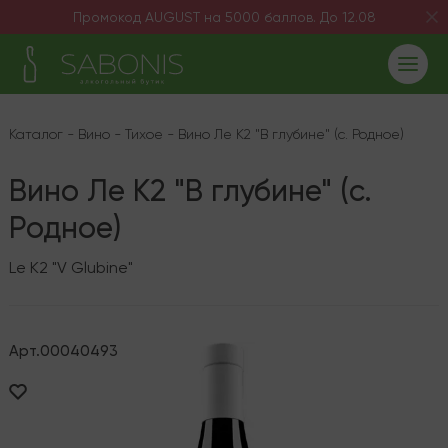
Промокод AUGUST на 5000 баллов. До 12.08
Каталог
-
Вино
-
Тихое
-
Вино Ле К2 "В глубине" (с. Родное)
Вино Ле К2 "В глубине" (с.
Родное)
Le K2 "V Glubine"
Арт.
00040493