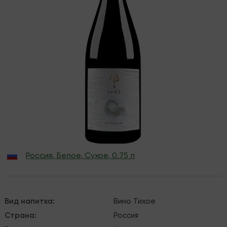
Россия
,
Белое
,
Сухое
,
0.75 л
Вид напитка
:
Вино
Тихое
Страна
:
Россия