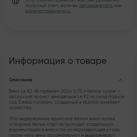
Эта покупка принесет вам
346
рублей на
бонусный счет, если вы
авторизуетесь
или
зарегистрируетесь
.
Информация о товаре
Описание
Вино Le K2 «В глубине» 2024 0.75 л белое сухое —
авторский проект винодельни Le K2 из села Родное
под Севастополем, созданный в «Белой линейке»
хозяйства.
Это выдержанное крымское белое вино: купаж
отборных белых сортов проходит раздельную
ферментацию в емкостях из нержавеющей стали,
после чего вино ассамблируют и выдерживают