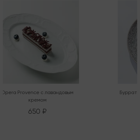
Opera Provence с лавандовым
Буррата
кремом
650 ₽