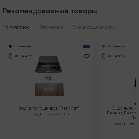
Рекомендованные товары
Популярное
Эксклюзив
Спецпредложения
Последняя
В наличии
00041497
00042067
Водка Калашников "Автомат"
Сидр яблочн
Леонид Левран
Россия
,
Прозрачный
,
0.7 л
Пол
Россия
,
Белый