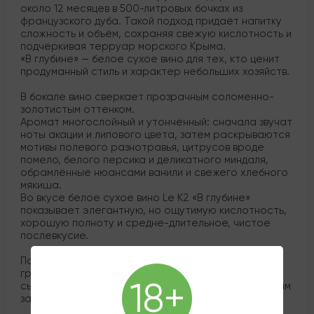
около 12 месяцев в 500-литровых бочках из
французского дуба. Такой подход придаёт напитку
сложность и объём, сохраняя свежую кислотность и
подчёркивая терруар морского Крыма.
«В глубине» — белое сухое вино для тех, кто ценит
продуманный стиль и характер небольших хозяйств.
В бокале вино сверкает прозрачным соломенно-
золотистым оттенком.
Аромат многослойный и утончённый: сначала звучат
ноты акации и липового цвета, затем раскрываются
мотивы полевого разнотравья, цитрусов вроде
помело, белого персика и деликатного миндаля,
обрамлённые нюансами ванили и свежего хлебного
мякиша.
Во вкусе белое сухое вино Le K2 «В глубине»
показывает элегантную, но ощутимую кислотность,
хорошую полноту и средне-длительное, чистое
послевкусие.
Подавайте его охлаждённым до 10–12 °C к рыбе на
гриле, блюдам из белого мяса, пасте с сливочно-
18+
сырным соусом, нежным сырам и гастрономическим
закускам на основе морепродуктов.