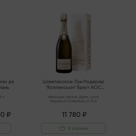
В наличии
лан де
Шампанское Луи Родерер
пань
"Коллексьон" Брют AOC
Шампань
5 л
Франция
,
Белое
,
Брют
,
Louis
Roederer Collection
,
0.75 л
10 ₽
11 780 ₽
В корзину