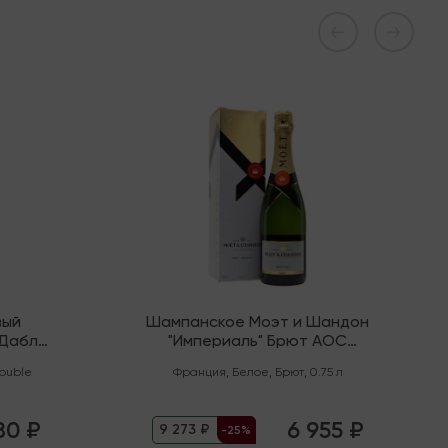
В наличии
вый
Шампанское Моэт и Шандон
"Дабл
"Империаль" Брют AOC
Шампань
ouble
Франция
,
Белое
,
Брют
,
0.75 л
80 ₽
6 955 ₽
9 273 ₽
-25%