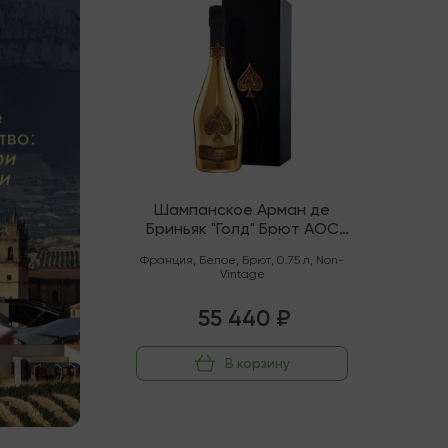
Шампанское Арман де
Бриньяк "Голд" Брют AOC
Шампань
Франция
,
Белое
,
Брют
,
0.75 л
,
Non-
Vintage
55 440 ₽
В корзину