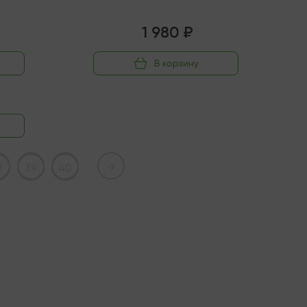
1 980 ₽
В корзину
→
8
39
40