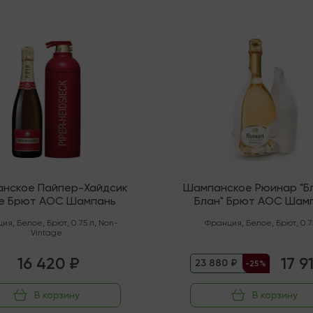
В наличии
нское Пайпер-Хайдсик
Шампанское Рюинар "Б
е Брют АОС Шампань
Блан" Брют AOC Шам
ция
,
Белое
,
Брют
,
0.75 л
,
Non-
Франция
,
Белое
,
Брют
,
0.7
Vintage
16 420 ₽
17 9
23 880 ₽
-25%
В корзину
В корзину