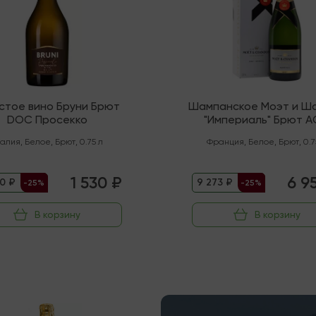
стое вино Бруни Брют
Шампанское Моэт и Ш
DOC Просекко
"Империаль" Брют 
Шампань
талия
,
Белое
,
Брют
,
0.75 л
Франция
,
Белое
,
Брют
,
0.7
1 530 ₽
6 9
0 ₽
9 273 ₽
-25%
-25%
В корзину
В корзину
чии