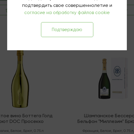
подтвердить свое совершеннолетие и
В корзину
В корзину
согласие на обработку файлов cookie
Подтверждаю
чии
Последняя
тое вино Боттега Голд
Шампанское Бессера
рют DOC Просекко
Бельфон "Миллезим" Бр
Шампань
талия
,
Белое
,
Брют
,
0.75 л
Франция
,
Белое
,
Брют
,
0.75 л