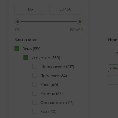
195
150450
Игри
Вид напитка
Вино (558)
И
Игристое (558)
Шампанское (217)
2 04
Просекко (64)
Кава (40)
Креман (35)
Франчакорта (16)
Зект (10)
В нали