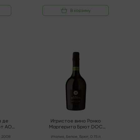
В корзину
В наличии
 де
Игристое вино Ронко
ют AOC
Маргерита Брют DOC
Просекко
,
2008
Италия
,
Белое
,
Брют
,
0.75 л