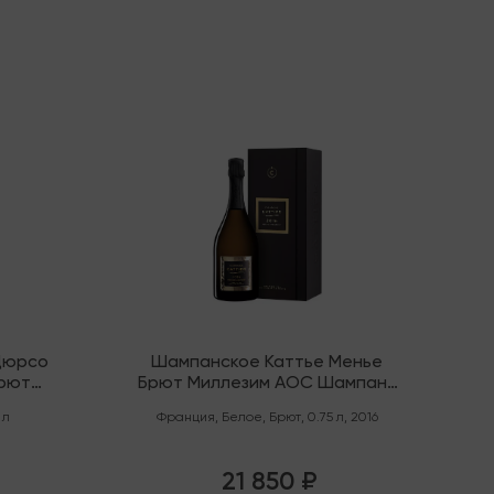
В наличии
Дюрсо
Шампанское Каттье Менье
Брют
Брют Миллезим AOC Шампань
Премьер Крю "Монтань де
 л
Франция
,
Белое
,
Брют
,
0.75 л
,
2016
Реймс"
21 850 ₽