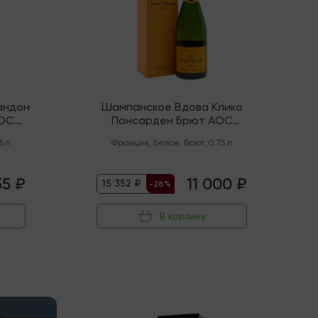
андон
Шампанское Вдова Клико
AOC
Понсарден Брют AOC
Шампань
5 л
Франция
,
Белое
,
Брют
,
0.75 л
55 ₽
11 000 ₽
15 352 ₽
-28%
В корзину
В наличии