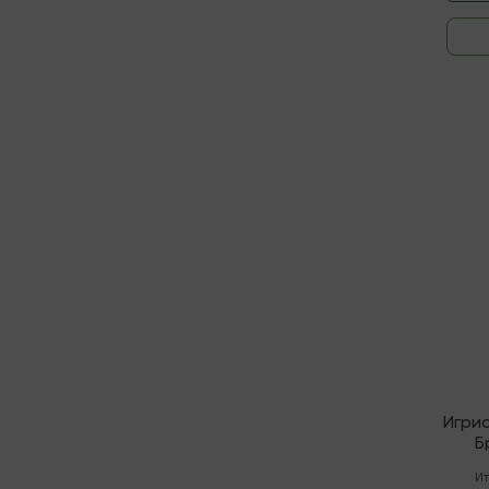
В нали
Игрис
Б
И