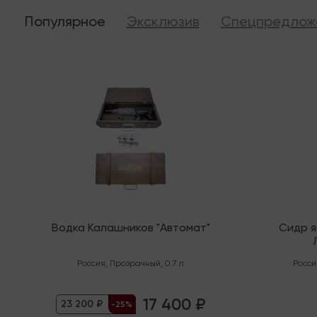
Популярное
Эксклюзив
Спецпредлож
Последняя
В налич
Водка Калашников "Автомат"
Сидр 
"Орга
Россия
,
Прозрачный
,
0.7 л
Росси
17 400 ₽
23 200 ₽
-25%