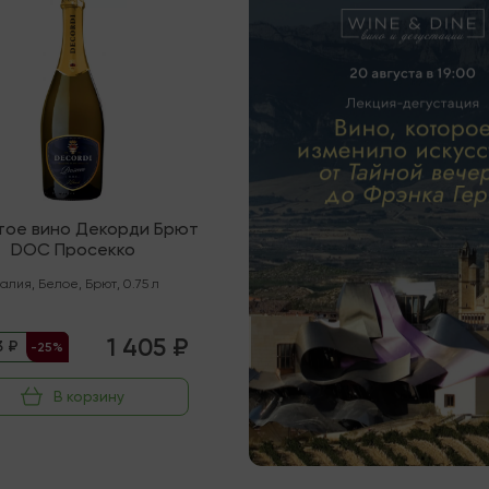
тое вино Декорди Брют
DOC Просекко
талия
,
Белое
,
Брют
,
0.75 л
1 405 ₽
3 ₽
-25%
В корзину