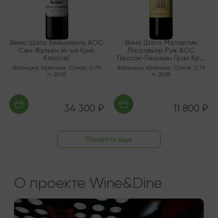
Вино Шато Бейшевель AOC
Вино Шато Малартик
Сен-Жульен (4-ый Крю
Лагравьер Руж AOC
Классе)
Пессак-Леоньян Гран Крю
Классе
Франция
,
Красное
,
Сухое
,
0.75
Франция
,
Красное
,
Сухое
,
0.75
л
,
2015
л
,
2018
34 300 ₽
11 800 ₽
Показать еще
О проекте Wine&Dine