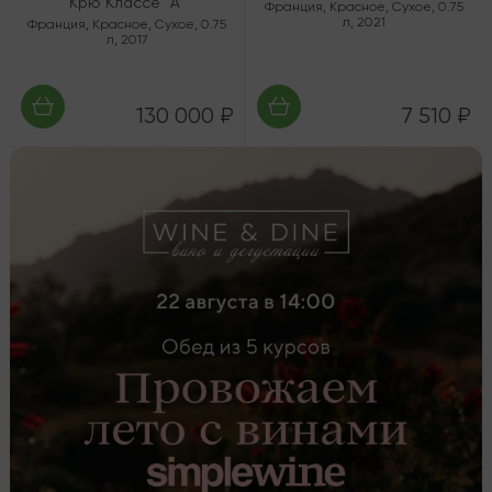
Крю Классе "А"
Франция
,
Красное
,
Сухое
,
0.75
л
,
2021
Франция
,
Красное
,
Сухое
,
0.75
л
,
2017
130 000 ₽
7 510 ₽