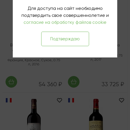
Для доступа на сайт необходимо
подтвердить свое совершеннолетие и
согласие на обработку файлов cookie
Подтверждаю
Вино Шато Понте-Кане
Вино Шато Грюо Лароз
AOC Пойяк (5-ый Крю
AOC Сен-Жульен
Классе)
Франция
,
Красное
,
Сухое
,
0.75
л
,
2017
Франция
,
Красное
,
Сухое
,
0.75
л
,
2016
54 360 ₽
33 725 ₽