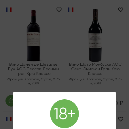
Вино Домен де Шевалье
Вино Шато Монбуске AOC
Руж AOC Пессак-Леоньян
Сент-Эмильон Гран Крю
Гран Крю Классе
Классе
Франция
,
Красное
,
Сухое
,
0.75
Франция
,
Красное
,
Сухое
,
0.75
л
,
2019
л
,
2018
17 410 ₽
16 150 ₽
18+