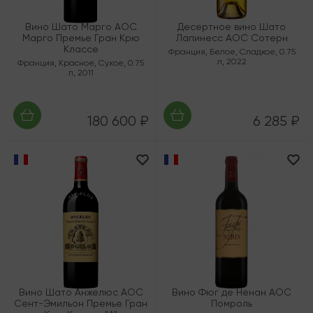
Вино Шато Марго AOC
Десертное вино Шато
Марго Премье Гран Крю
Лапинесс AOC Сотерн
Классе
Франция
,
Белое
,
Сладкое
,
0.75
л
,
2022
Франция
,
Красное
,
Сухое
,
0.75
л
,
2011
180 600 ₽
6 285 ₽
Вино Шато Анжелюс AOC
Вино Фюг де Ненан AOC
Сент-Эмильон Премье Гран
Помроль