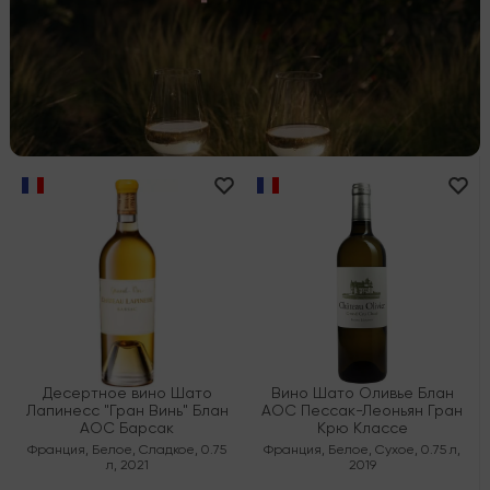
Десертное вино Шато
Вино Шато Оливье Блан
Лапинесс "Гран Винь" Блан
AOC Пессак-Леоньян Гран
AOC Барсак
Крю Классе
Франция
,
Белое
,
Сладкое
,
0.75
Франция
,
Белое
,
Сухое
,
0.75 л
,
л
,
2021
2019