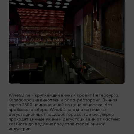
Wine&Dine - крупнейший винный проект Петербурга. 
Коллаборация винотеки и бара-ресторана. Винная 
карта 2500 наименований по цене винотеки, без 
пробкового сбора! Wine&Dine одна из главных 
дегустационных площадок города, где регулярно 
проходят винные ужины и дегустации вин от частных 
хозяйств до ведущих представителей винной 
индустрии.