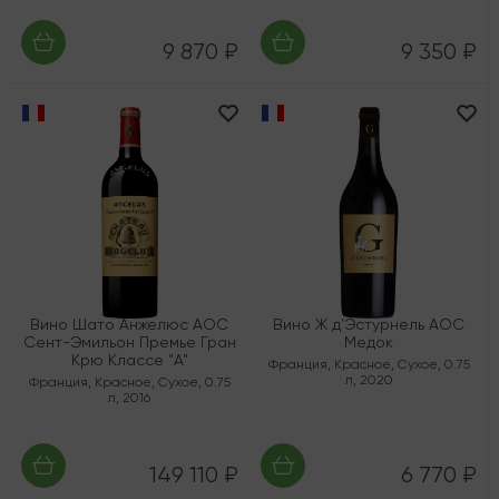
9 870 ₽
9 350 ₽
Вино Шато Анжелюс AOC
Вино Ж д'Эстурнель АОС
Сент-Эмильон Премье Гран
Медок
Крю Классе "А"
Франция
,
Красное
,
Сухое
,
0.75
л
,
2020
Франция
,
Красное
,
Сухое
,
0.75
л
,
2016
149 110 ₽
6 770 ₽