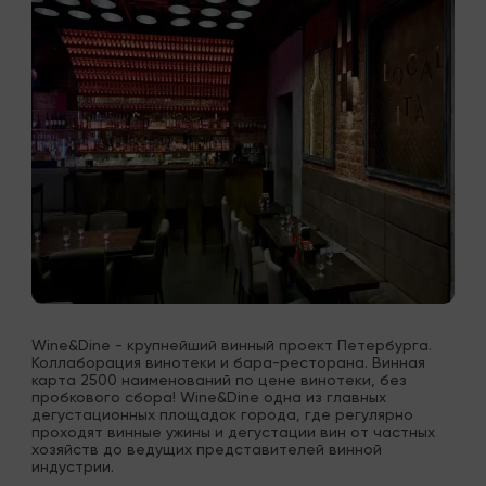
Wine&Dine - крупнейший винный проект Петербурга. 
Коллаборация винотеки и бара-ресторана. Винная 
карта 2500 наименований по цене винотеки, без 
пробкового сбора! Wine&Dine одна из главных 
дегустационных площадок города, где регулярно 
проходят винные ужины и дегустации вин от частных 
хозяйств до ведущих представителей винной 
индустрии.