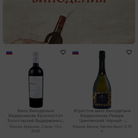
Вино Винодельня
Игристое вино Винодельня
Ведерниковъ Красностоп
Ведерниковъ Резерв
Золотовский Выдержанное
Цимлянский Чёрный -
ЗГУ Долина Дона
Сибирьковый Экстра Брют
Россия
,
Красное
,
Сухое
,
1.5 л
,
Россия
,
Белое
,
Экстра Брют
,
0.75
2020
л