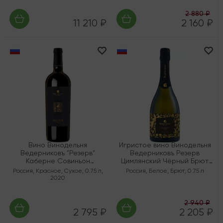
2 880 ₽
11 210 ₽
2 160 ₽
Вино Винодельня
Игристое вино Винодельня
Ведерниковъ "Резерв"
Ведерниковъ Резерв
Каберне Совиньон
Цимлянский Чёрный Брют
Корнесобственный ЗГУ
ЗГУ Долина Дона
Россия
,
Красное
,
Сухое
,
0.75 л
,
Россия
,
Белое
,
Брют
,
0.75 л
Долина Дона
2020
2 940 ₽
2 795 ₽
2 205 ₽