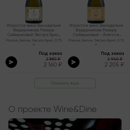
Игристое вино Винодельня
Игристое вино Винодельня
Ведерниковъ Резерв
Ведерниковъ Резерв
Сибирьковый Экстра Брют
Сибирьковый - Алиготе
ЗГУ Долина Дона
Экстра Брют ЗГУ Долина
Россия
,
Белое
,
Экстра Брют
,
0.75
Россия
,
Белое
,
Экстра Брют
,
0.75
Дона
л
л
Под заказ
Под заказ
2 880 ₽
2 940 ₽
2 160 ₽
2 205 ₽
Показать еще
О проекте Wine&Dine