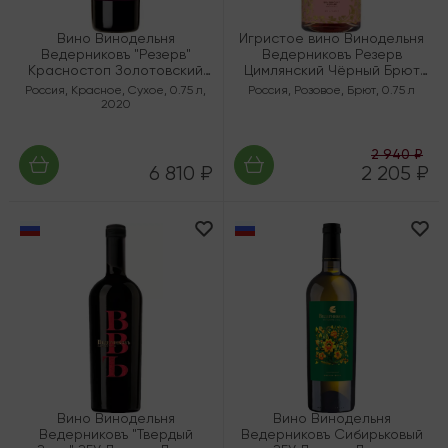
Вино Винодельня
Игристое вино Винодельня
Ведерниковъ "Резерв"
Ведерниковъ Резерв
Красностоп Золотовский
Цимлянский Чёрный Брют
Корнесобственный ЗГУ
Розе ЗГУ Долина Дона
Россия
,
Красное
,
Сухое
,
0.75 л
,
Россия
,
Розовое
,
Брют
,
0.75 л
Долина Дона
2020
2 940 ₽
6 810 ₽
2 205 ₽
Вино Винодельня
Вино Винодельня
Ведерниковъ "Твердый
Ведерниковъ Сибирьковый