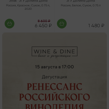
Знак" ЗГУ Долина Дона
ЗГУ Долина Дона
Россия
,
Красное
,
Сухое
,
0.75 л
,
Россия
,
Белое
,
Сухое
,
0.75 л
2020
8 600 ₽
6 450 ₽
1 480 ₽