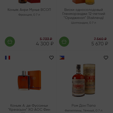
Коньяк Анри Мунье ВСОП
Виски односолодовый
Гленморанджи 12-летний
Франция
,
0.7 л
"Ориджинал" (Хайленд)
Шотландия
,
0.7 л
5 733 ₽
7 560 ₽
4 300 ₽
5 670 ₽
Коньяк А. де Фуссиньи
Ром Дон Папа
"Креасьон" ХО AOC Фин
Филиппины
,
Тёмный
,
0.7 л