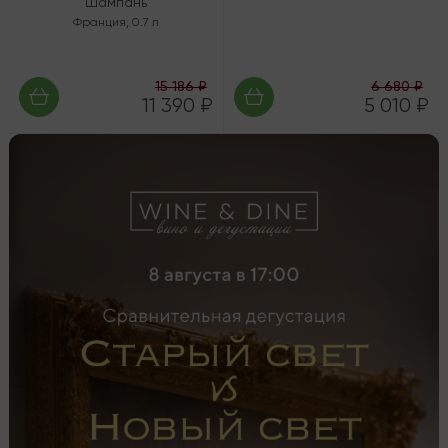
Шампань
Франция
,
0.7 л
15 186 ₽
6 680 ₽
11 390 ₽
5 010 ₽