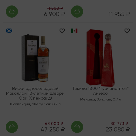
11 500 ₽
6 900 ₽
11 955 ₽
Виски односолодовый
Текила 1800 "Гуачимонтон"
Макаллан 18-летний Шерри
Аньехо
Оак (Спейсайд)
Мексика
,
Золотая
,
0.7 л
Шотландия
,
Sherry Oak
,
0.7 л
63 000 ₽
30 773 ₽
47 250 ₽
23 080 ₽