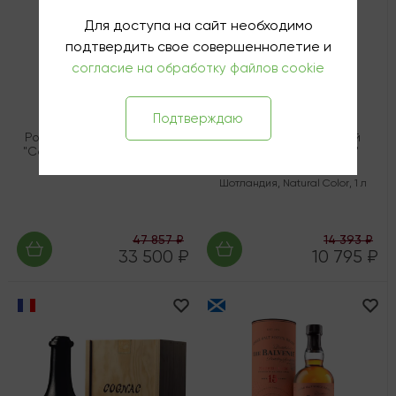
Для доступа на сайт необходимо
подтвердить свое совершеннолетие и
согласие на обработку файлов cookie
Подтверждаю
Российский коньяк Кизляр
Виски односолодовый
"Сараджев" ОС 35-летний
Лафройг "ПиИкс Каск"
(о.Айла)
Россия
,
Сараджев
,
0.7 л
Шотландия
,
Natural Color
,
1 л
47 857 ₽
14 393 ₽
33 500 ₽
10 795 ₽