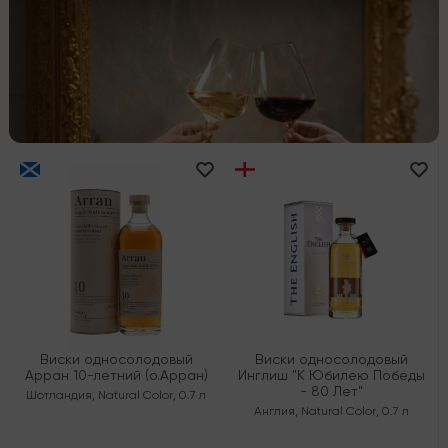
Виски односолодовый
Виски односолодовый
Арран 10-летний (о.Арран)
Инглиш "К Юбилею Победы
- 80 Лет"
Шотландия
,
Natural Color
,
0.7 л
Англия
,
Natural Color
,
0.7 л