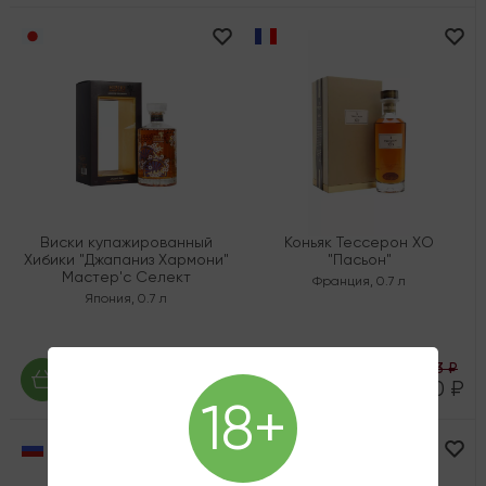
Виски купажированный
Коньяк Тессерон ХО
Хибики "Джапаниз Хармони"
"Пасьон"
Мастер'с Селект
Франция
,
0.7 л
Япония
,
0.7 л
40 226 ₽
45 533 ₽
30 170 ₽
34 150 ₽
18+