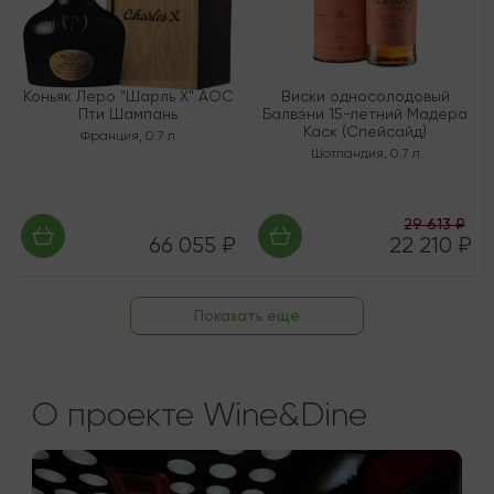
Коньяк Леро "Шарль Х" AOC
Виски односолодовый
Пти Шампань
Балвэни 15-летний Мадера
Каск (Спейсайд)
Франция
,
0.7 л
Шотландия
,
0.7 л
29 613 ₽
66 055 ₽
22 210 ₽
Показать еще
О проекте Wine&Dine