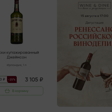
ски купажированный
Джеймсон
Ирландия
,
1 л
3 105 ₽
0 ₽
-25%
В корзину