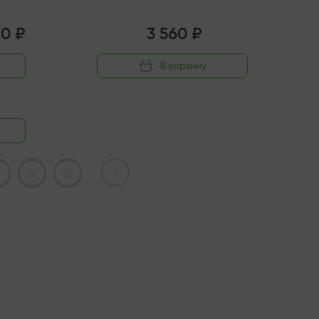
70 ₽
3 560 ₽
В корзину
→
9
10