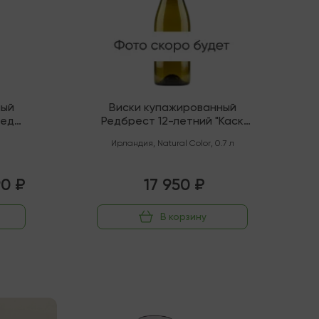
ный
Виски купажированный
тед
Редбрест 12-летний "Каск
с Вайн
Стренгс" Сингл Пот Стилл
Ирландия
,
Natural Color
,
0.7 л
90 ₽
17 950 ₽
В корзину
Последняя