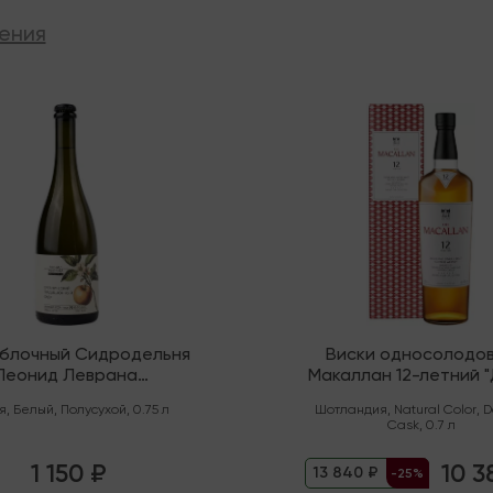
ения
ии
В наличии
яблочный Сидродельня
Виски односолодо
Леонид Леврана
Макаллан 12-летний 
нический" Полусухой
Каск" (Спейсайд)
я
,
Белый
,
Полусухой
,
0.75 л
Шотландия
,
Natural Color
,
D
Cask
,
0.7 л
1 150 ₽
10 3
13 840 ₽
-25%