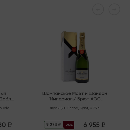
В наличии
вый
Шампанское Моэт и Шандон
"Дабл
"Империаль" Брют AOC
Шампань
ouble
Франция
,
Белое
,
Брют
,
0.75 л
80 ₽
6 955 ₽
9 273 ₽
-25%