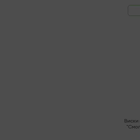
Послед
Виски
"Смо