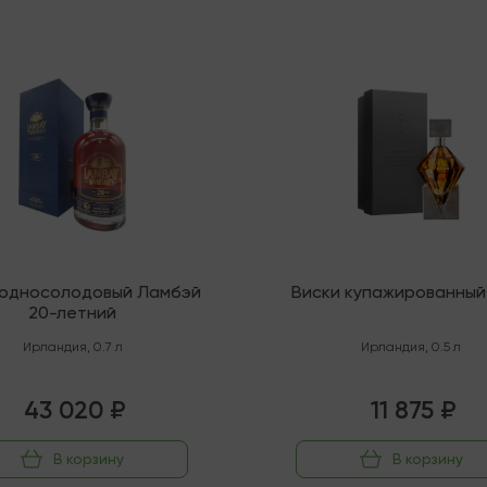
няя
В наличии
 односолодовый Ламбэй
Виски купажированный
20-летний
Ирландия
,
0.7 л
Ирландия
,
0.5 л
43 020 ₽
11 875 ₽
В корзину
В корзину