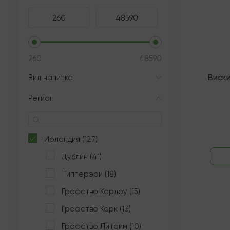
260
48590
Виск
Вид напитка
Регион
Ирландия (127)
Дублин (41)
Типперэри (18)
Графство Карлоу (15)
Графство Корк (13)
Графство Литрим (10)
В нали