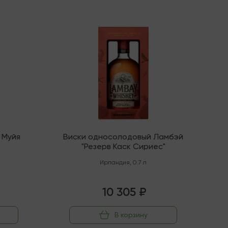
Последняя
 Муйя
Виски односолодовый Ламбэй
"Резерв Каск Сириес"
Ирландия
,
0.7 л
10 305 ₽
В корзину