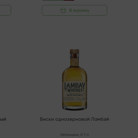
В корзину
Последняя
ный
Виски однозерновой Ламбэй
Ирландия
,
0.7 л