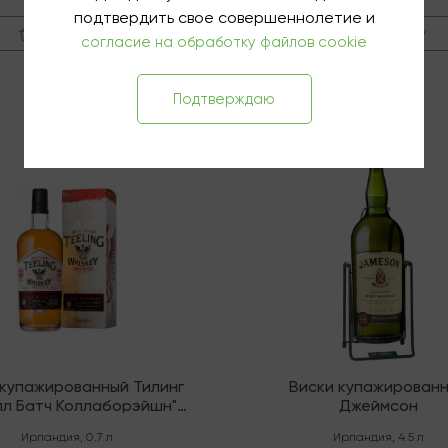
подтвердить свое совершеннолетие и
В корзину
В корзину
согласие на обработку файлов cookie
Подтверждаю
няя
В наличии
 купажированный Тилинг
Виски купажирован
лл Батч Коллаборэйшн"
Джеймсон
Эмбер Эль
Ирландия
,
0.7 л
Ирландия
,
4.5 л