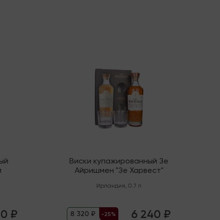
Последняя
ый
Виски купажированный Зе
й
Айришмен "Зе Харвест"
Ирландия
,
0.7 л
80 ₽
6 240 ₽
8 320 ₽
-25%