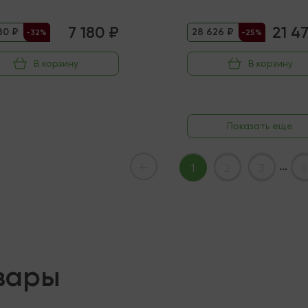
7 180 ₽
21 4
80 ₽
28 626 ₽
-32%
-25%
В корзину
В корзину
Показать еще
...
←
1
2
3
8
вары