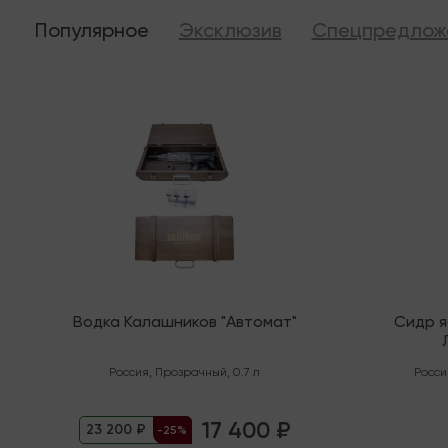
Популярное
Эксклюзив
Спецпредлож
Последняя
В налич
Водка Калашников "Автомат"
Сидр 
"Орга
Россия
,
Прозрачный
,
0.7 л
Росси
17 400 ₽
23 200 ₽
-25%