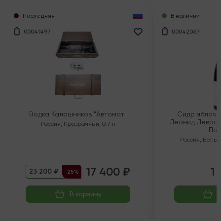
Последняя
В наличии
00041497
00042067
Водка Калашников "Автомат"
Сидр яблочн
Леонид Левран
Россия
,
Прозрачный
,
0.7 л
Пол
Россия
,
Белый
17 400 ₽
1 
23 200 ₽
-25%
В корзину