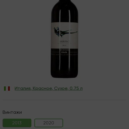
Италия
,
Красное
,
Сухое
,
0.75 л
Винтажи
2013
2020