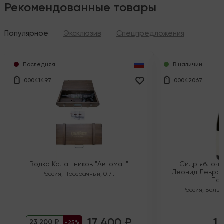
Рекомендованные товары
Популярное
Эксклюзив
Спецпредложения
Последняя
В наличии
00041497
00042067
Водка Калашников "Автомат"
Сидр яблочн
Леонид Левран
Россия
,
Прозрачный
,
0.7 л
Пол
Россия
,
Белый
17 400 ₽
1 
23 200 ₽
-25%