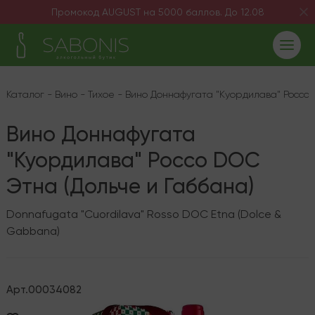
Промокод AUGUST на 5000 баллов. До 12.08
Каталог
-
Вино
-
Тихое
-
Вино Доннафугата "Куордилава" Россо 
Вино Доннафугата
"Куордилава" Россо DOC
Этна (Дольче и Габбана)
Donnafugata "Cuordilava" Rosso DOC Etna (Dolce &
Gabbana)
Арт.
00034082