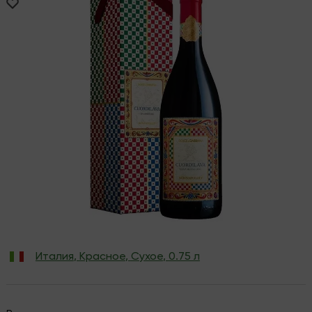
Италия
,
Красное
,
Сухое
,
0.75 л