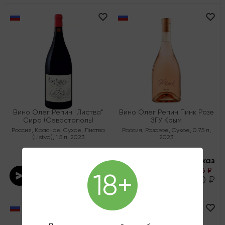
Вино Олег Репин "Листва"
Вино Олег Репин Пинк Розе
Сира (Севастополь)
ЗГУ Крым
Россия
,
Красное
,
Сухое
,
Листва
Россия
,
Розовое
,
Сухое
,
0.75 л
,
(Listva)
,
1.5 л
,
2023
2023
Под заказ
Под заказ
1 866 ₽
18+
14 300 ₽
1 400 ₽