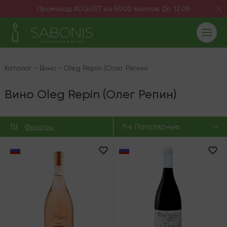
Промокод AUGUST на 5000 баллов. До 12.08
Каталог
-
Вино
-
Oleg Repin (Олег Репин)
Вино Oleg Repin (Олег Репин)
↑↓ Популярные
Фильтры