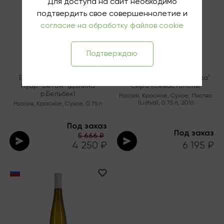
Для доступа на сайт необходимо
подтвердить свое совершеннолетие и
согласие на обработку файлов cookie
Подтверждаю
Вино Олег Репин Пино
Вино Олег Репин "Листва"
Нуар "Бетон" (Долина
Сира (Севастополь)
р.Бельбек)
Россия
,
Красное
,
Сухое
,
Листва
(Listva)
,
0.75 л
,
2016
Россия
,
Красное
,
Сухое
,
0.75 л
Под заказ
Под заказ
5 666 ₽
4 250 ₽
6 195 ₽