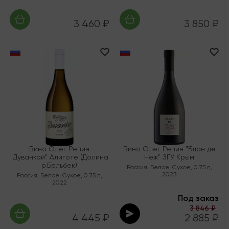
3 460 ₽
3 850 ₽
Вино Олег Репин
Вино Олег Репин "Блан де
"Дуванкой" Алиготе (Долина
Неж" ЗГУ Крым
р.Бельбек)
Россия
,
Белое
,
Сухое
,
0.75 л
,
2023
Россия
,
Белое
,
Сухое
,
0.75 л
,
2022
Под заказ
3 846 ₽
4 445 ₽
2 885 ₽