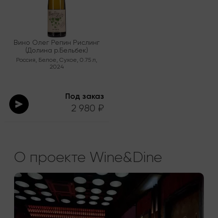
Вино Олег Репин Рислинг
(Долина р.Бельбек)
Россия
,
Белое
,
Сухое
,
0.75 л
,
2024
Под заказ
2 980 ₽
О проекте Wine&Dine