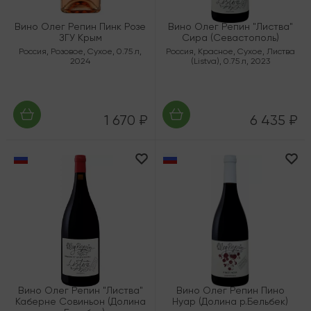
Вино Олег Репин Пинк Розе
Вино Олег Репин "Листва"
ЗГУ Крым
Сира (Севастополь)
Россия
,
Розовое
,
Сухое
,
0.75 л
,
Россия
,
Красное
,
Сухое
,
Листва
2024
(Listva)
,
0.75 л
,
2023
1 670 ₽
6 435 ₽
Вино Олег Репин "Листва"
Вино Олег Репин Пино
Каберне Совиньон (Долина
Нуар (Долина р.Бельбек)