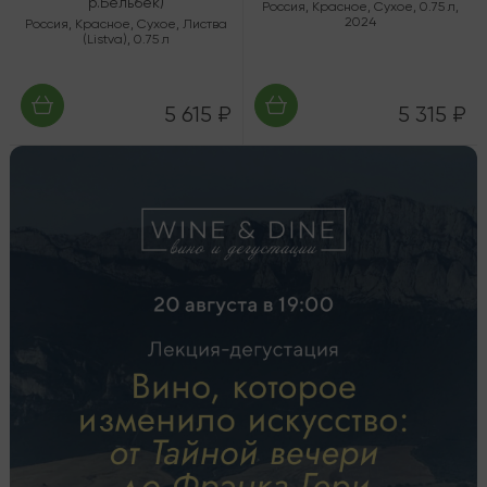
р.Бельбек)
Россия
,
Красное
,
Сухое
,
0.75 л
,
2024
Россия
,
Красное
,
Сухое
,
Листва
(Listva)
,
0.75 л
5 615 ₽
5 315 ₽