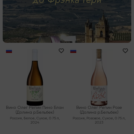
Вино Олег Репин Пино Блан
Вино Олег Репин Розе
(Долина р.Бельбек)
(Долина р.Бельбек)
Россия
,
Белое
,
Сухое
,
0.75 л
,
Россия
,
Розовое
,
Сухое
,
0.75 л
,
2024
2023