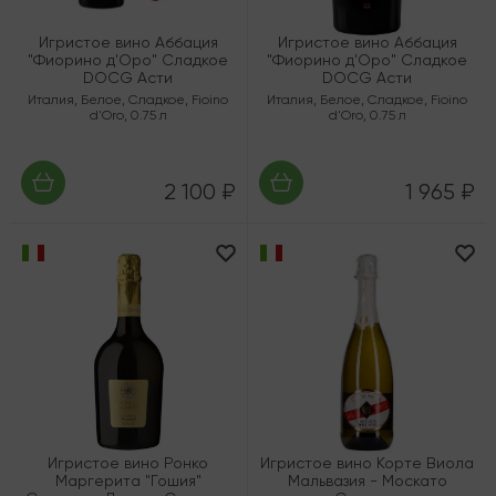
Игристое вино Аббация
Игристое вино Аббация
"Фиорино д'Оро" Сладкое
"Фиорино д'Оро" Сладкое
DOCG Асти
DOCG Асти
Италия
,
Белое
,
Сладкое
,
Fioino
Италия
,
Белое
,
Сладкое
,
Fioino
d'Oro
,
0.75 л
d'Oro
,
0.75 л
2 100 ₽
1 965 ₽
Игристое вино Ронко
Игристое вино Корте Виола
Маргерита "Гошия"
Мальвазия - Москато