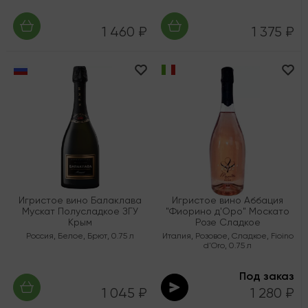
1 460 ₽
1 375 ₽
Игристое вино Балаклава
Игристое вино Аббация
Мускат Полусладкое ЗГУ
"Фиорино д'Оро" Москато
Крым
Розе Сладкое
Россия
,
Белое
,
Брют
,
0.75 л
Италия
,
Розовое
,
Сладкое
,
Fioino
d'Oro
,
0.75 л
Под заказ
1 045 ₽
1 280 ₽