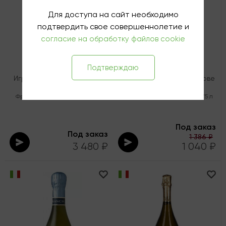
Для доступа на сайт необходимо
подтвердить свое совершеннолетие и
согласие на обработку файлов cookie
Подтверждаю
Игристое вино Каро Брют
Игристое вино Бруни "Кюве
AOC Креман де Ди
Дольче" Сладкое
Франция
,
Белое
,
Брют
,
0.75 л
Италия
,
Белое
,
Сладкое
,
0.75 л
Под заказ
Под заказ
1 386 ₽
3 480 ₽
1 040 ₽