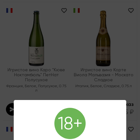
Игристое вино Каро "Кюве
Игристое вино Корте
Ноктамбюль" ПетНат
Виола Мальвазия - Москато
Полусухое
Сладкое
Франция
,
Белое
,
Полусухое
,
0.75
Италия
,
Белое
,
Сладкое
,
0.75 л
л
Под заказ
Под заказ
2 890 ₽
1 205 ₽
18+