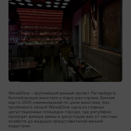
Wine&Dine - крупнейший винный проект Петербурга. 
Коллаборация винотеки и бара-ресторана. Винная 
карта 2500 наименований по цене винотеки, без 
пробкового сбора! Wine&Dine одна из главных 
дегустационных площадок города, где регулярно 
проходят винные ужины и дегустации вин от частных 
хозяйств до ведущих представителей винной 
индустрии.