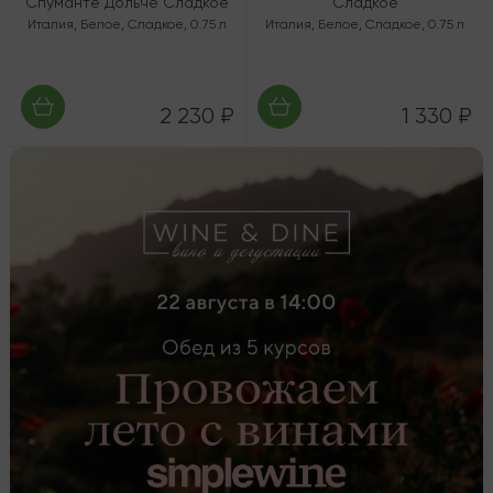
Спуманте Дольче Сладкое
Сладкое
Италия
,
Белое
,
Сладкое
,
0.75 л
Италия
,
Белое
,
Сладкое
,
0.75 л
2 230 ₽
1 330 ₽