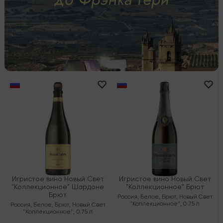
Игристое вино Новый Свет
Игристое вино Новый Свет
"Коллекционное" Шардоне
"Коллекционное" Брют
Брют
Россия
,
Белое
,
Брют
,
Новый Свет
"Коллекционное"
,
0.75 л
Россия
,
Белое
,
Брют
,
Новый Свет
"Коллекционное"
,
0.75 л