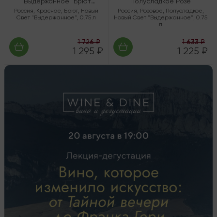
"Выдержанное" Брют
Полусладкое Розе
Красное
Россия
,
Красное
,
Брют
,
Новый
Россия
,
Розовое
,
Полусладкое
,
Свет "Выдержанное"
,
0.75 л
Новый Свет "Выдержанное"
,
0.75
л
1 726 ₽
1 633 ₽
1 295 ₽
1 225 ₽