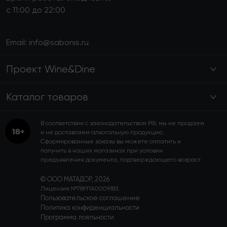
с 11:00 до 22:00
Email:
info@sabonis.ru
Проект Wine&Dine
Каталог товаров
В соответствии с законодательством РФ, мы не продаем
и не доставляем алкогольную продукцию.
Сформированные заказы вы можете оплатить и
получить в наших магазинах при условии
предъявления документа, подтверждающего возраст.
© ООО МАТАДОР, 2026
Лицензия №78РПА0009183.
Пользовательское соглашение
Политика конфиденциальности
Программа лояльности