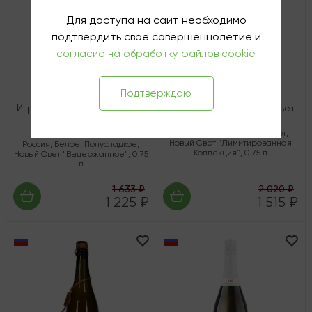
Для доступа на сайт необходимо
подтвердить свое совершеннолетие и
согласие на обработку файлов cookie
Подтверждаю
Игристое вино Новый Свет
Игристое вино Новый Свет
"Выдержанное"
Кокур Экстра Брют
Полусладкое
Россия
,
Белое
,
Экстра Брют
,
Новый Свет "Лимитированная
Россия
,
Белое
,
Полусладкое
,
Коллекция"
,
0.75 л
Новый Свет "Выдержанное"
,
0.75
л
1 633 ₽
2 020 ₽
1 225 ₽
1 515 ₽