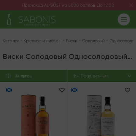
Промокод AUGUST на 5000 баллов. До 12.08
Каталог
-
Крепкое и ликёры
-
Виски
-
Солодовый
-
Односолодо
Виски Солодовый Односолодовый Balvenie
↑↓ Популярные
Фильтры