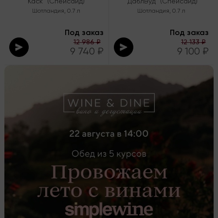
Каск" (Спейсайд)
"ДаблВуд" (Спейсайд)
Шотландия
,
0.7 л
Шотландия
,
0.7 л
Под заказ
Под заказ
12 986 ₽
12 133 ₽
9 740 ₽
9 100 ₽