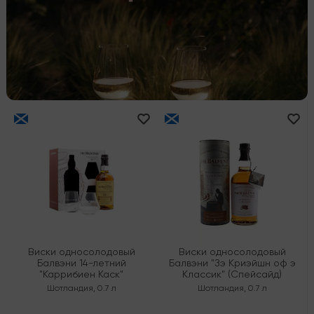
Виски односолодовый
Виски односолодовый
Балвэни 14-летний
Балвэни "Зэ Криэйшн оф э
"Каррибиен Каск"
Классик" (Спейсайд)
Шотландия
,
0.7 л
Шотландия
,
0.7 л