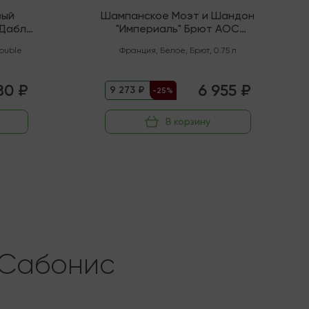
вый
Шампанское Моэт и Шандон
"Дабл
"Империаль" Брют AOC
Шампань
ouble
Франция
,
Белое
,
Брют
,
0.75 л
80 ₽
6 955 ₽
9 273 ₽
-25%
В корзину
 Сабонис