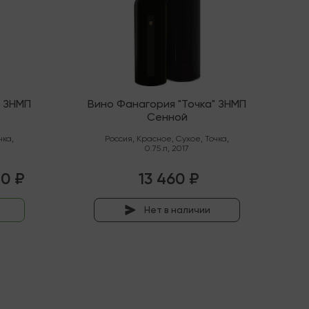
" ЗНМП
Вино Фанагория "Точка" ЗНМП
Сенной
чка
,
Россия
,
Красное
,
Сухое
,
Точка
,
0.75 л
,
2017
40 ₽
13 460 ₽
Нет в наличии