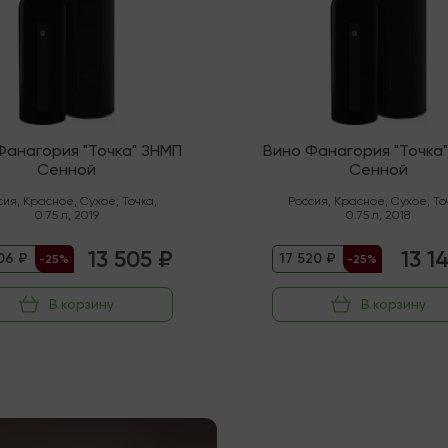
Фанагория "Точка" ЗНМП
Вино Фанагория "Точка
Сенной
Сенной
сия
,
Красное
,
Сухое
,
Точка
,
Россия
,
Красное
,
Сухое
,
То
0.75 л
,
2019
0.75 л
,
2018
13 505 ₽
13 1
06 ₽
17 520 ₽
-25%
-25%
В корзину
В корзину