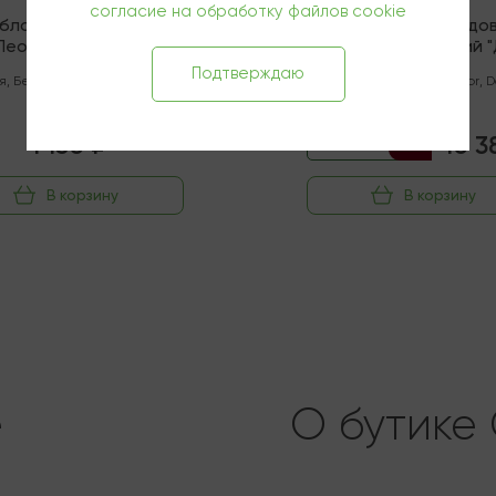
согласие на обработку файлов cookie
яблочный Сидродельня
Виски односолодо
Леонид Леврана
Макаллан 12-летний 
нический" Полусухой
Каск" (Спейсайд)
Подтверждаю
я
,
Белый
,
Полусухой
,
0.75 л
Шотландия
,
Natural Color
,
D
Cask
,
0.7 л
1 150 ₽
10 3
13 840 ₽
-25%
В корзину
В корзину
e
О бутике