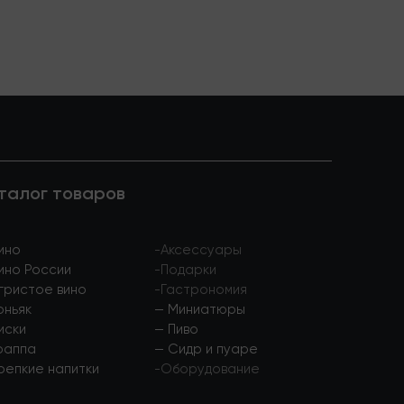
талог товаров
ино
-
Аксессуары
ино России
-
Подарки
гристое вино
-
Гастрономия
оньяк
—
Миниатюры
иски
—
Пиво
раппа
—
Сидр и пуаре
репкие напитки
-
Оборудование