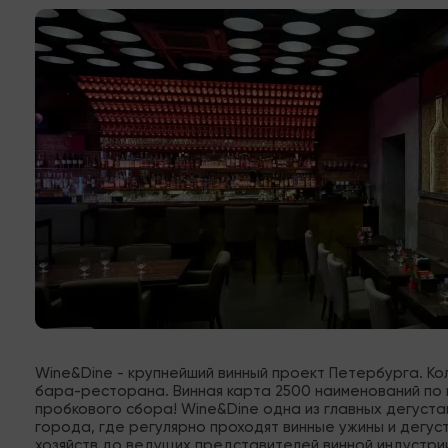
Wine&Dine - крупнейший винный проект Петербурга. Ко
бара-ресторана. Винная карта 2500 наименований по ц
пробкового сбора! Wine&Dine одна из главных дегуст
города, где регулярно проходят винные ужины и дегуст
хозяйств до ведущих представителей винной индустри