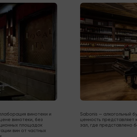
ллаборация винотеки и 
Sabonis — алкогольный б
ене винотеки, без 
ценность представляет к
ационных площадок 
зал, где представлено б
ации вин от частных 
и.