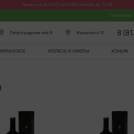
Промокод AUGUST на 5000 баллов. До 12.08
О компании
8 (8
Петроградская наб. 8
Жуковского 10
ШАМПАНСКОЕ
КРЕПКОЕ И ЛИКЁРЫ
КОНЬЯК
а
няя
Последняя