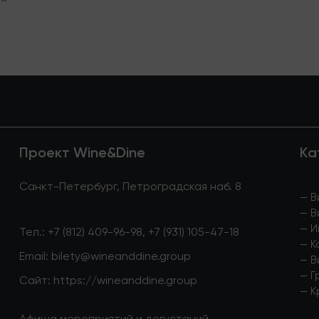
Проект Wine&Dine
Ка
Санкт-Петербург, Петроградская наб. 8
—
В
—
В
—
И
Тел.:
+7 (812) 409-96-98
,
+7 (931) 105-47-18
—
К
Email:
bilety@wineanddine.group
—
В
—
Г
Сайт:
https://wineanddine.group
—
К
Афиша мероприятий и дегустаций