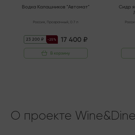
Водка Калашников "Автомат"
Сидр 
"Орга
Россия
,
Прозрачный
,
0.7 л
Росси
17 400 ₽
23 200 ₽
-25%
В корзину
О проекте Wine&Din