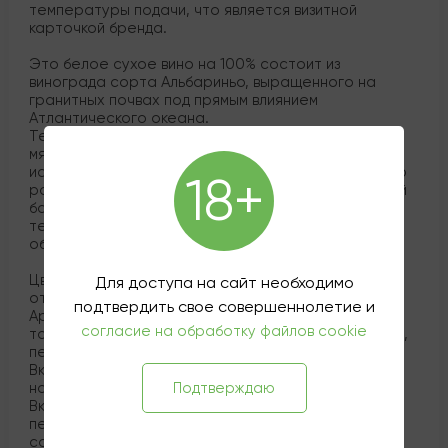
температуры подачи, что является визитной
карточкой бренда.
Это белое сухое вино на 100% состоит из
винограда сорта Альбариньо, выращенного на
гранитных почвах под прямым влиянием
Атлантического океана.
Технология производства включает ручной сбор,
мягкое прессование и ферментацию с
использованием местных диких дрожжей. Ключевую
18+
роль в формировании текстуры играет регулярный
батонаж (перемешивание осадка) каждый час в
течение 10 минут, который придаёт вину гладкость,
объём и изысканную кремовость.
Цвет: Светло-лимонный с яркими искрящимися
Для доступа на сайт необходимо
отражениями, приглашающий к дегустации.
подтвердить свое совершеннолетие и
Аромат: Яркий, живой и богатый, с доминирующими
согласие на обработку файлов cookie
тонами белых цветов, яблока, груши, морской соли,
персика и ананаса.
Вкус: Среднетелый, освежающий и хрустящий, с
Подтверждаю
нотками лимонной цедры и яркой кислотностью.
Вкусовая палитра раскрывается оттенками
персика, цитрусовых и зеленого яблока с лёгким
солоноватым отливом.