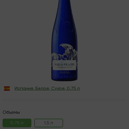
Испания
,
Белое
,
Сухое
,
0.75 л
Объемы
0.75 л
1.5 л