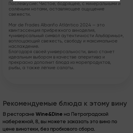
Послевкусие: Чистое, бодрящее, с минеральными и
солёными нотами, оставляющее ощущение
свежести.
Mar de Frades Albariño Atlántico 2024 — это
квинтэссенция прибрежного виноделия,
«универсальный символ аутентичности Альбариньо»,
воплощающий свежесть, свободу и максимальное
наслаждение.
Благодаря своей универсальности, вино станет
идеальным выбором в качестве аперитива и
прекрасно дополнит блюда из морепродуктов,
рыбы, а также лёгкие салаты.
Рекомендуемые блюда к этому вину
В ресторане
Wine&Dine
на Петроградской
набережной, 8, вы можете заказать это вино по
цене винотеки, без пробкового сбора.