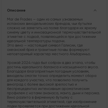
Описание
Mar de Frades — один из самых узнаваемых
испанских винодельческих брендов, чьи бутылки
сложно не заметить на полке благодаря их яркому
синему цвету и инновационной термочувствительной
этикетке с лодкой, появляющейся при достижении
идеальной температуры подачи.
Это вино — настоящий символ Галисии, где
океанский бриз и гранитные почвы формируют
неповторимый характер местного Альбариньо.
Урожай 2024 года был собран в два этапа, чтобы
достичь идеального баланса и насыщенного вкуса.
Благодаря благоприятным погодным условиям,
виноделы смогли точно определить момент сбора
для каждого участка, что позволило получить
виноград с более высокой зрелостью и
беспрецедентно интенсивным ароматическим
профилем с нотами ананаса, манго, дыни и персика.
Вино разлито в фирменную бутылку с
термочувствительной этикеткой, где изображение
лодки проявляется при достижении идеальной