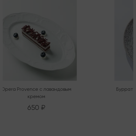
Opera Provence с лавандовым
Буррата
кремом
650 ₽