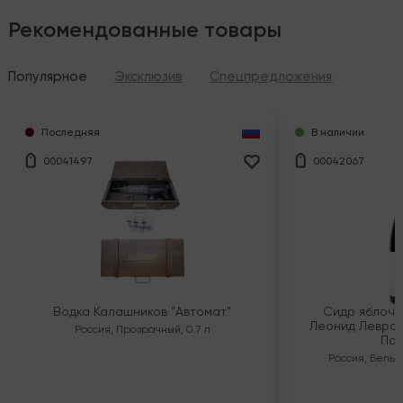
Рекомендованные товары
Популярное
Эксклюзив
Спецпредложения
Последняя
В наличии
00041497
00042067
Водка Калашников "Автомат"
Сидр яблочн
Леонид Левран
Россия
,
Прозрачный
,
0.7 л
Пол
Россия
,
Белый