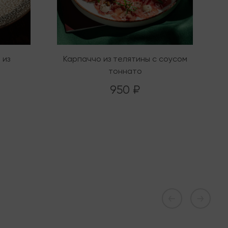
 из
Карпаччо из телятины с соусом
П
тоннато
950 ₽