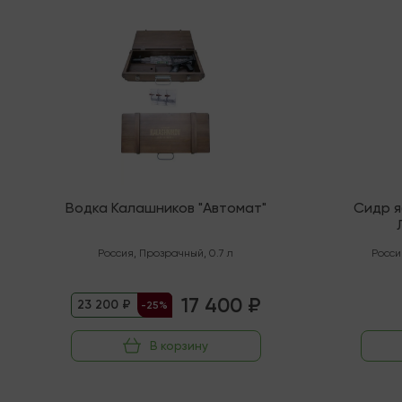
Последняя
В налич
Водка Калашников "Автомат"
Сидр 
"Орга
Россия
,
Прозрачный
,
0.7 л
Росси
17 400 ₽
23 200 ₽
-25%
В корзину