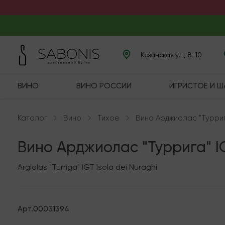
Казанская ул., 8-10
ВИНО
ВИНО РОССИИ
ИГРИСТОЕ И 
Каталог
Вино
Тихое
Вино Арджиолас "Турриг
Вино Арджиолас "Туррига" I
Argiolas "Turriga" IGT Isola dei Nuraghi
Арт.
00031394