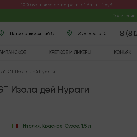
1000 баллов за регистрацию. 1 балл = 1 рубль
О компании
8 (8
Петроградская наб. 8
Жуковского 10
ШАМПАНСКОЕ
КРЕПКОЕ И ЛИКЁРЫ
КОНЬЯК
а" IGT Изола дей Нураги
GT Изола дей Нураги
Италия
,
Красное
,
Сухое
,
1.5 л