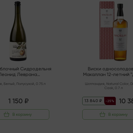
ии
В наличии
яблочный Сидродельня
Виски односолодо
Леонид Леврана
Макаллан 12-летний 
нический" Полусухой
Каск" (Спейсайд)
я
,
Белый
,
Полусухой
,
0.75 л
Шотландия
,
Natural Color
,
D
Cask
,
0.7 л
1 150 ₽
10 3
13 840 ₽
-25%
В корзину
В корзину