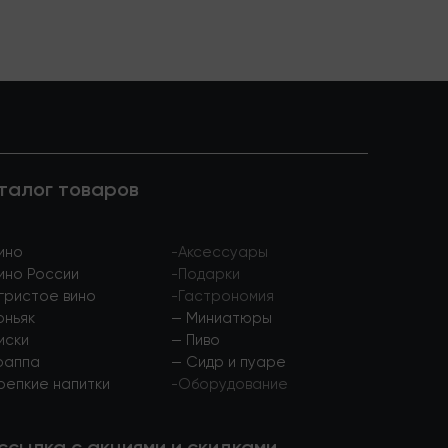
талог товаров
ино
-
Аксессуары
ино России
-
Подарки
гристое вино
-
Гастрономия
оньяк
—
Миниатюры
иски
—
Пиво
раппа
—
Сидр и пуаре
репкие напитки
-
Оборудование
ссылка с акциями и скидками