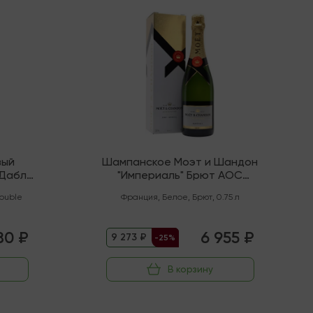
В наличии
вый
Шампанское Моэт и Шандон
"Дабл
"Империаль" Брют AOC
Шампань
ouble
Франция
,
Белое
,
Брют
,
0.75 л
80 ₽
6 955 ₽
9 273 ₽
-25%
В корзину