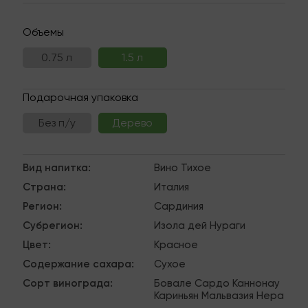
Объемы
0.75 л
1.5 л
Подарочная упаковка
Без п/у
Дерево
Вид напитка
:
Вино
Тихое
Страна
:
Италия
Регион
:
Сардиния
Субрегион
:
Изола дей Нураги
Цвет
:
Красное
Содержание сахара
:
Сухое
Сорт винограда
:
Бовале Сардо
Каннонау
Кариньян
Мальвазия Нера