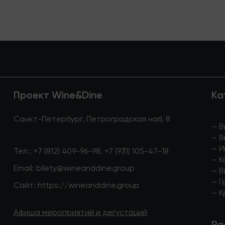
Проект Wine&Dine
Ка
Санкт-Петербург, Петроградская наб. 8
—
В
—
В
—
И
Тел.:
+7 (812) 409-96-98
,
+7 (931) 105-47-18
—
К
Email:
bilety@wineanddine.group
—
В
—
Г
Сайт:
https://wineanddine.group
—
К
Афиша мероприятий и дегустаций
Ра