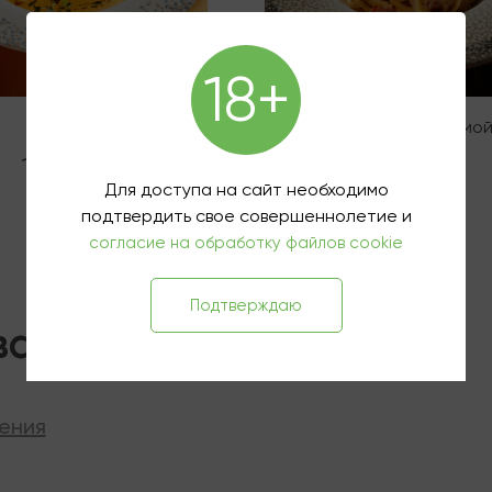
18+
Буйабес
Карбонара с эспумой
пармезана
1 250 ₽
Для доступа на сайт необходимо
890 ₽
подтвердить свое совершеннолетие и
согласие на обработку файлов cookie
Подтверждаю
вары
ения