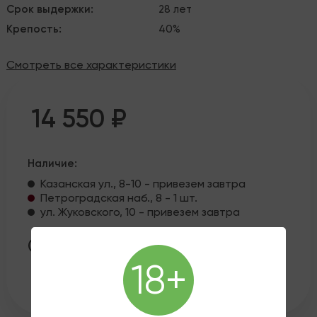
Срок выдержки
:
28 лет
Крепость
:
40%
Смотреть все характеристики
14 550 ₽
Наличие:
Казанская ул., 8-10 - привезем завтра
Петроградская наб., 8 - 1 шт.
ул. Жуковского, 10 - привезем завтра
Эта покупка принесет вам
727
рублей на
бонусный счет, если вы
авторизуетесь
или
18+
зарегистрируетесь
.