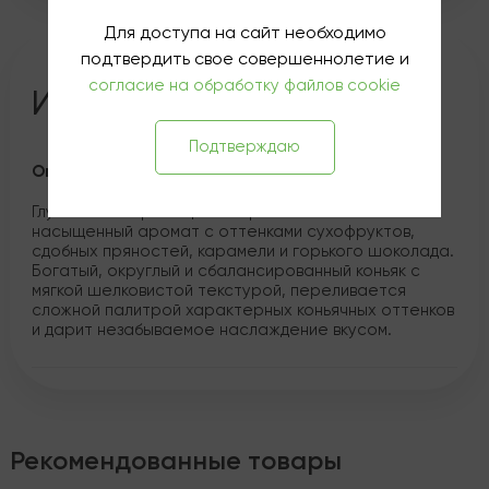
Для доступа на сайт необходимо
подтвердить свое совершеннолетие и
согласие на обработку файлов cookie
Информация о товаре
Подтверждаю
Описание
Глубокий янтарный цвет. Выразительный и
насыщенный аромат с оттенками сухофруктов,
сдобных пряностей, карамели и горького шоколада.
Богатый, округлый и сбалансированный коньяк с
мягкой шелковистой текстурой, переливается
сложной палитрой характерных коньячных оттенков
и дарит незабываемое наслаждение вкусом.
Рекомендованные товары