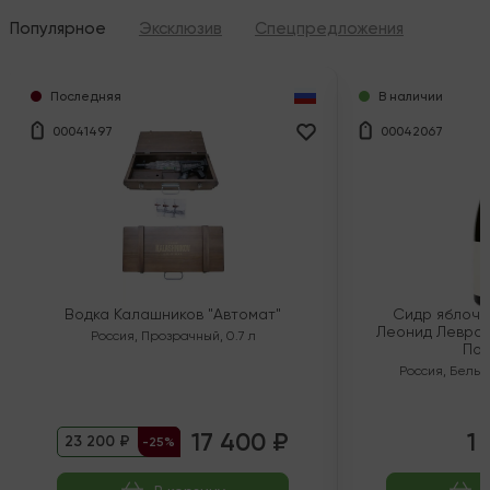
Популярное
Эксклюзив
Спецпредложения
Последняя
В наличии
00041497
00042067
Водка Калашников "Автомат"
Сидр яблочн
Леонид Левран
Россия
,
Прозрачный
,
0.7 л
Пол
Россия
,
Белый
17 400 ₽
1 
23 200 ₽
-25%