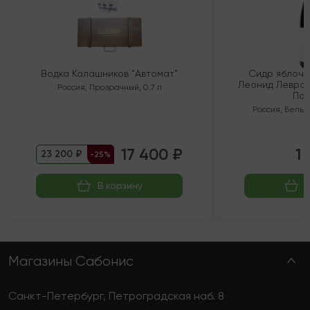
Водка Калашников "Автомат"
Сидр яблочн
Леонид Левран
Россия
,
Прозрачный
,
0.7 л
Пол
Россия
,
Белый
17 400 ₽
1 
23 200 ₽
-25%
В корзину
Магазины Сабонис
Санкт-Петербург, Петроградская наб. 8