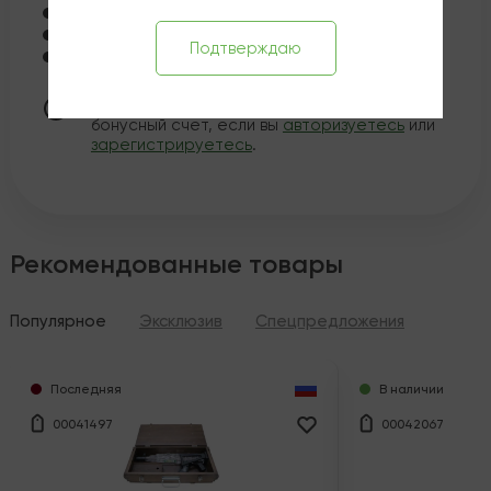
Казанская ул., 8-10 - Нет в наличии
Петроградская наб., 8 - Нет в наличии
Подтверждаю
ул. Жуковского, 10 - Нет в наличии
Эта покупка принесет вам
444
рублей на
бонусный счет, если вы
авторизуетесь
или
зарегистрируетесь
.
Рекомендованные товары
Популярное
Эксклюзив
Спецпредложения
Последняя
В наличии
00041497
00042067