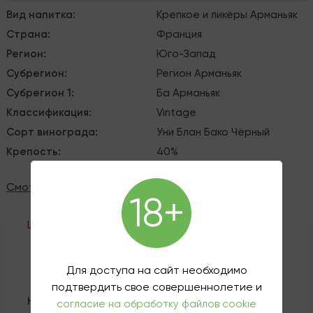
Вид напитка
:
Крепкое и ликёры
Арманьяк
Страна
:
Франция
Регион
:
Юго-Запад
Субрегион
:
Регион Арманьяк
Субрегион 1
:
Ба Арманьяк
Классификация
:
Vintage
Сорт винограда
:
Уни Блан
Бако Чёрный
Крепость
:
40%
Смотреть все характеристики
18+
Цена актуальна на
27.07.2026
8 880 ₽
Для доступа на сайт необходимо
подтвердить свое совершеннолетие и
Наличие:
согласие на обработку файлов cookie