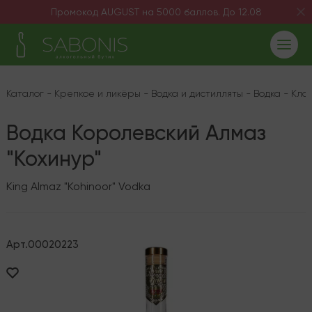
Промокод AUGUST на 5000 баллов. До 12.08
Каталог
-
Крепкое и ликёры
-
Водка и дистилляты
-
Водка
-
Кла
Водка Королевский Алмаз
"Кохинур"
King Almaz "Kohinoor" Vodka
Арт.
00020223