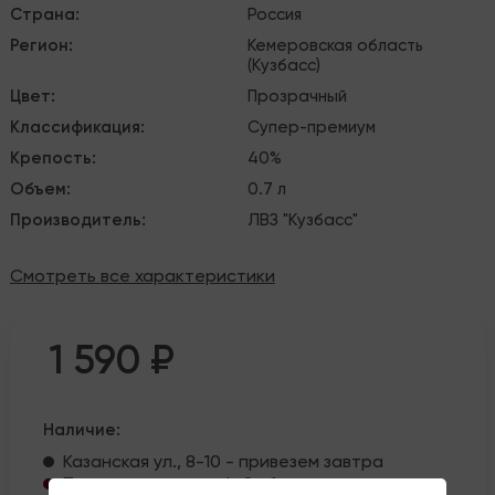
Страна
:
Россия
Регион
:
Кемеровская область
(Кузбасс)
Цвет
:
Прозрачный
Классификация
:
Супер-премиум
Крепость
:
40%
Объем
:
0.7 л
Производитель
:
ЛВЗ "Кузбасс"
Смотреть все характеристики
1 590 ₽
Наличие:
Казанская ул., 8-10 - привезем завтра
Петроградская наб., 8 - 1 шт.