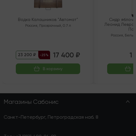
Водка Калашников "Автомат"
Сидр яблочн
Леонид Левран
Россия
,
Прозрачный
,
0.7 л
Пол
Россия
,
Белый
17 400 ₽
1 
23 200 ₽
-25%
В корзину
Магазины Сабонис
Санкт-Петербург, Петроградская наб. 8