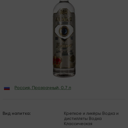
Россия
,
Прозрачный
,
0.7 л
Вид напитка
:
Крепкое и ликёры
Водка и
дистилляты
Водка
Классическая