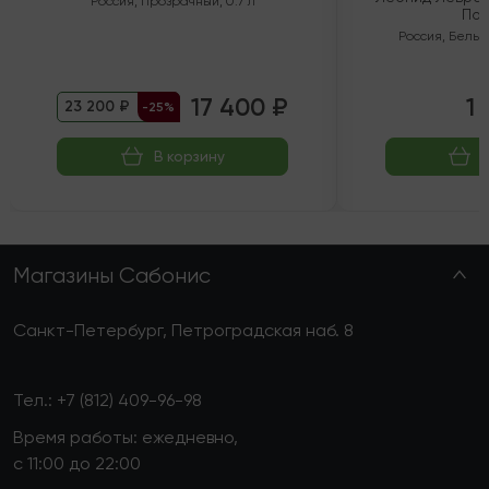
Россия
,
Прозрачный
,
0.7 л
Пол
Россия
,
Белый
17 400 ₽
1 
23 200 ₽
-25%
В корзину
Магазины Сабонис
Санкт-Петербург, Петроградская наб. 8
Тел.:
+7 (812) 409-96-98
Время работы: ежедневно,
с 11:00 до 22:00