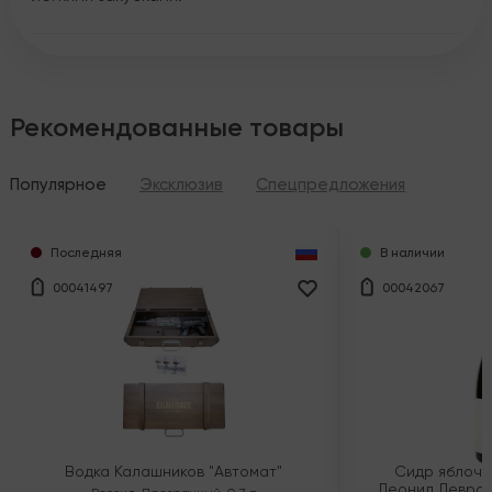
Рекомендованные товары
Популярное
Эксклюзив
Спецпредложения
Последняя
В наличии
00041497
00042067
Водка Калашников "Автомат"
Сидр яблочн
Леонид Левран