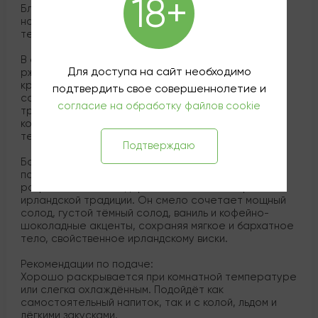
18+
Благодаря этому напиток получает натуральный
насыщенный тёмный цвет и плотную, бархатную
текстуру, напоминающую густой стакан Guinness.
В аромате чувствуется сладкая карамель, тёплый
Для доступа на сайт необходимо
ржаной хлеб и мягкие пряные ноты. Во вкусе —
кремовая плотность с оттенками коричневого
подтвердить свое совершеннолетие и
сахара, горького шоколада, карамели и
согласие на обработку файлов cookie
тропических фруктов, завершающаяся горьким
кофейным и какао‑финалом . Финиш — элегантно
терпкий с шоколадно-кофейной сухостью.
Подтверждаю
Борн Айриш — не классический виски в строгом
понимании, а новая категория «whiskey spirit drink»,
разработанная как дерзкий и смелый поворот
ирландской традиции. Он смело сочетает мощный
солод, густой тёмный солод, ваниль и кофейно-
шоколадные акценты, сохраняя мягкое и бархатное
тело, свойственное ирландскому виски.
Рекомендации по подаче:
Хорошо раскрывается при комнатной температуре
или слегка охлаждённым. Подойдёт как
самостоятельный напиток, так и с колой, льдом и
лёгкими закусками.