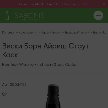
Промокод AUGUST на 5000 баллов. До 12.08
Каталог
-
Крепкое и ликёры
-
Виски
-
Вкусовой виски
-
Виски Бо
Виски Борн Айриш Стаут
Каск
Born Irish Whiskey Finished in Stout Casks
Арт.
00034155