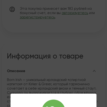
Эта покупка принесет вам
183
рублей на
бонусный счет, если вы
авторизуетесь
или
зарегистрируетесь
.
Информация о товаре
Описание
Born Irish — уникальный ирландский «спиртной
напиток» от Kirker & Greer, который гармонично
сочетает в себе ирландский виски и тёмный стаут.
Сначала он выдерживается в глубоко обожжённых
ex‑bourbon бочках, а затем проходит финиш в
стаутовых бочках, насыщаясь вкусом шоколадного
солода, обжаренного ячменя и ванили.