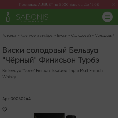
Промокод AUGUST на 5000 баллов. До 12.08
Каталог
-
Крепкое и ликёры
-
Виски
-
Солодовый
-
Солодовый 
Виски солодовый Бельвуа
"Чёрный" Финисьон Турбэ
Bellevoye "Noire" Finition Tourbee Triple Malt French
Whisky
Арт.
00030244