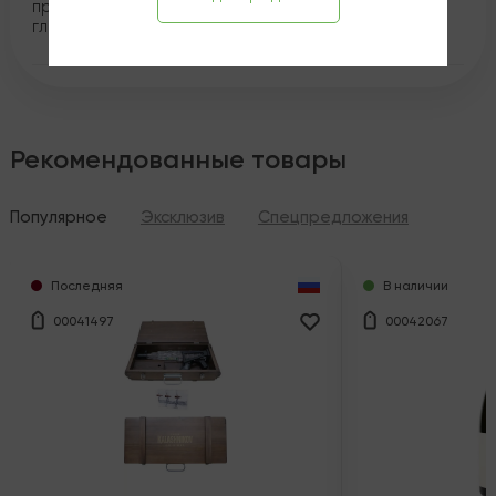
предлагает уникальное сочетание мощи и
гладкости..
Рекомендованные товары
Популярное
Эксклюзив
Спецпредложения
Последняя
В наличии
00041497
00042067