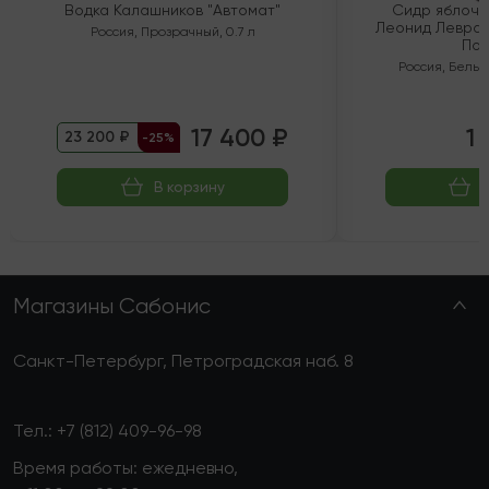
Водка Калашников "Автомат"
Сидр яблочн
Леонид Левран
Россия
,
Прозрачный
,
0.7 л
Пол
Россия
,
Белый
17 400 ₽
1 
23 200 ₽
-25%
В корзину
Магазины Сабонис
Санкт-Петербург, Петроградская наб. 8
Тел.:
+7 (812) 409-96-98
Время работы: ежедневно,