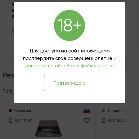
Казанская ул., 8-10 - Нет в наличии
Петроградская наб., 8 - Нет в наличии
ул. Жуковского, 10 - Нет в наличии
18+
Эта покупка принесет вам
326
рублей на
бонусный счет, если вы
авторизуетесь
или
зарегистрируетесь
.
Для доступа на сайт необходимо
подтвердить свое совершеннолетие и
согласие на обработку файлов cookie
Рекомендованные товары
Подтверждаю
Популярное
Эксклюзив
Спецпредложения
Последняя
В наличии
00041497
00042067