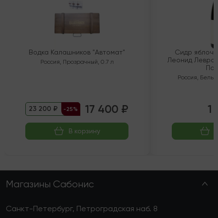
Водка Калашников "Автомат"
Сидр яблочн
Леонид Левран
Россия
,
Прозрачный
,
0.7 л
Пол
Россия
,
Белый
17 400 ₽
1 
23 200 ₽
-25%
В корзину
Магазины Сабонис
Санкт-Петербург, Петроградская наб. 8