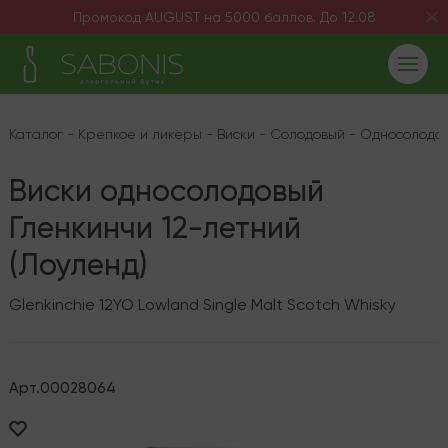
Промокод AUGUST на 5000 баллов. До 12.08
Каталог
-
Крепкое и ликёры
-
Виски
-
Солодовый
-
Односолодо
Виски односолодовый
Гленкинчи 12-летний
(Лоуленд)
Glenkinchie 12YO Lowland Single Malt Scotch Whisky
Арт.
00028064