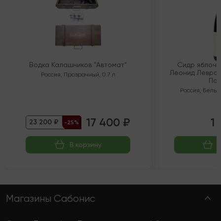
Водка Калашников "Автомат"
Сидр яблочн
Леонид Левран
Россия
,
Прозрачный
,
0.7 л
Пол
Россия
,
Белый
17 400 ₽
1 
23 200 ₽
-25%
В корзину
Магазины Сабонис