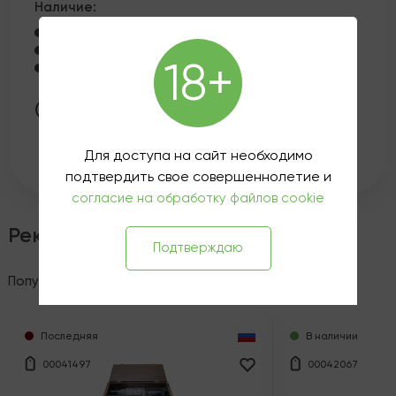
Наличие:
Казанская ул., 8-10 - Нет в наличии
Петроградская наб., 8 - Нет в наличии
18+
ул. Жуковского, 10 - Нет в наличии
Эта покупка принесет вам
850
рублей на
бонусный счет, если вы
авторизуетесь
или
зарегистрируетесь
.
Для доступа на сайт необходимо
подтвердить свое совершеннолетие и
согласие на обработку файлов cookie
Рекомендованные товары
Подтверждаю
Популярное
Эксклюзив
Спецпредложения
Последняя
В наличии
00041497
00042067