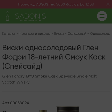
Промокод AUGUST на 5000 баллов. До 12.08
Каталог
-
Крепкое и ликёры
-
Виски
-
Солодовый
-
Односолодо
Виски односолодовый Глен
Фодри 18-летний Смоук Каск
(Спейсайд)
Glen Fohdry 18YO Smoke Cask Speyside Single Malt
Scotch Whisky
Арт.
00038094