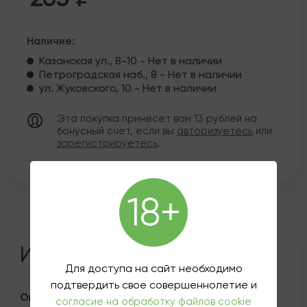
Наличие:
Казанская ул., 8-10 - Нет в наличии
Петроградская наб., 8 - Нет в наличии
ул. Жуковского, 10 - Нет в наличии
Эта покупка принесет вам
13
рублей на
бонусный счет, если вы
авторизуетесь
или
зарегистрируетесь
.
18+
Информация о товаре
Для доступа на сайт необходимо
подтвердить свое совершеннолетие и
Описание
согласие на обработку файлов cookie