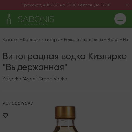
Промокод AUGUST на 5000 баллов. До 12.08
Каталог
-
Крепкое и ликёры
-
Водка и дистилляты
-
Водка
-
Вин
Виноградная водка Кизлярка
"Выдержанная"
Kizlyarka "Aged" Grape Vodka
Арт.
00019097