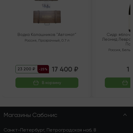
Водка Калашников "Автомат"
Сидр яблочн
Леонид Левран
Россия
,
Прозрачный
,
0.7 л
Пол
Россия
,
Белый
17 400 ₽
1 
23 200 ₽
-25%
В корзину
Магазины Сабонис
Санкт-Петербург, Петроградская наб. 8