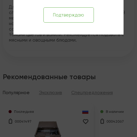
Для изготовления напитка используются винные
спирты, выдержанные в дубовых бочках не менее 18
Подтверждаю
месяцев. По своим свойствам и характеристикам
напиток приближен к коньяку и имеет светло-
соломенный цвет. Аромат насыщенный, глубокий, с
тонами цветов и ванили. Рекомендуется подавать с
мясными и овощными блюдами.
Рекомендованные товары
Популярное
Эксклюзив
Спецпредложения
Последняя
В наличии
00041497
00042067