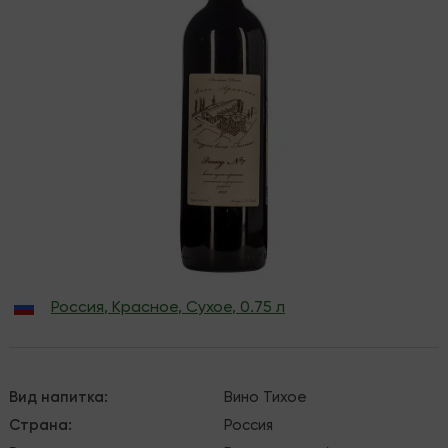
Россия
,
Красное
,
Сухое
,
0.75 л
Вид напитка
:
Вино
Тихое
Страна
:
Россия