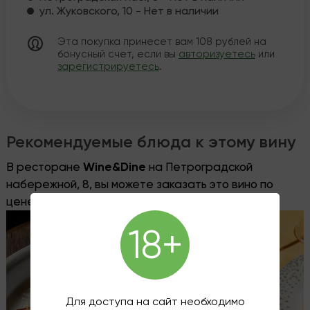
ул. Жуковского, 10 - Нет в наличии
Эта покупка принесет вам
108
рублей на
бонусный счет, если вы
авторизуетесь
или
зарегистрируетесь
.
Рекомендуемые блюда к этому вину
В ресторане
Wine&Dine
на Петроградской
набережной, 8, вы можете заказать это вино по
цене винотеки, без пробкового сбора.
18+
Для доступа на сайт необходимо