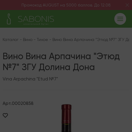
Промокод AUGUST на 5000 баллов. До 12.08
Каталог
-
Вино
-
Тихое
-
Вино Вина Арпачина "Этюд №7" ЗГУ До
Вино Вина Арпачина "Этюд
№7" ЗГУ Долина Дона
Vina Arpachina "Etud №7"
Арт.
00020858