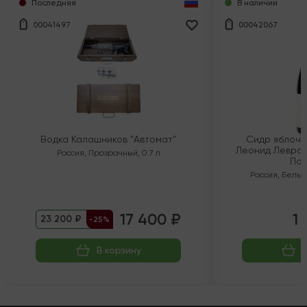
Последняя
В наличии
00041497
00042067
Водка Калашников "Автомат"
Сидр яблочн
Леонид Левран
Россия
,
Прозрачный
,
0.7 л
Пол
Россия
,
Белый
17 400 ₽
1 
23 200 ₽
-25%
В корзину