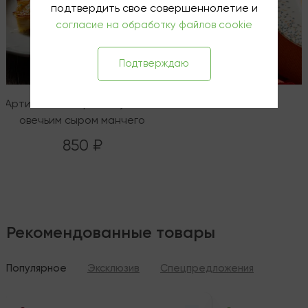
подтвердить свое совершеннолетие и
согласие на обработку файлов cookie
Подтверждаю
Артишоки с сырным муссом и
овечьим сыром манчего
850 ₽
Рекомендованные товары
Популярное
Эксклюзив
Спецпредложения