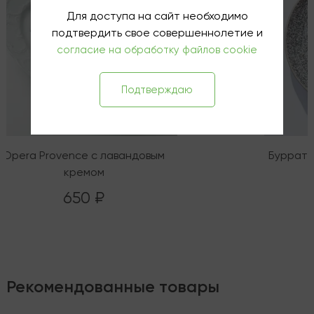
Для доступа на сайт необходимо
подтвердить свое совершеннолетие и
согласие на обработку файлов cookie
Подтверждаю
Opera Provence с лавандовым
Буррата
кремом
650 ₽
Рекомендованные товары