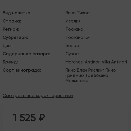
Вид напитка
:
Вино
Тихое
Страна
:
Италия
Регион
:
Тоскана
Субрегион
:
Тоскана IGT
Цвет
:
Белое
Содержание сахара
:
Сухое
Бренд
:
Marchesi Antinori
Villa Antinori
Сорт винограда
:
Пино Блан
Рислинг
Пино
Гриджио
Треббьяно
Мальвазия
Смотреть все характеристики
1 525 ₽