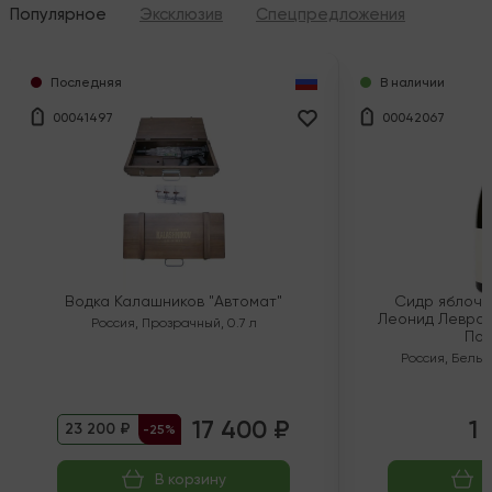
Популярное
Эксклюзив
Спецпредложения
Последняя
В наличии
00041497
00042067
Водка Калашников "Автомат"
Сидр яблочн
Леонид Левран
Россия
,
Прозрачный
,
0.7 л
Пол
Россия
,
Белый
17 400 ₽
1 
23 200 ₽
-25%
В корзину