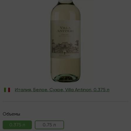
Италия
,
Белое
,
Сухое
,
Villa Antinori
,
0.375 л
Объемы
0.375 л
0.75 л