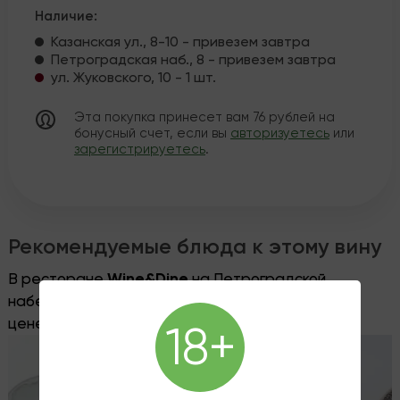
Наличие:
Казанская ул., 8-10 - привезем завтра
Петроградская наб., 8 - привезем завтра
ул. Жуковского, 10 - 1 шт.
Эта покупка принесет вам
76
рублей на
бонусный счет, если вы
авторизуетесь
или
зарегистрируетесь
.
Рекомендуемые блюда к этому вину
В ресторане
Wine&Dine
на Петроградской
набережной, 8, вы можете заказать это вино по
цене винотеки, без пробкового сбора.
18+