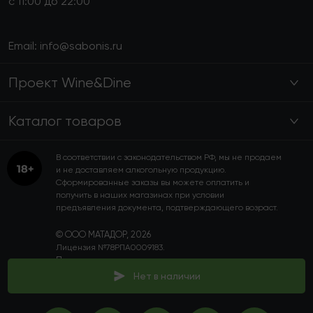
с 11:00 до 22:00
Email:
info@sabonis.ru
Проект Wine&Dine
Каталог товаров
В соответствии с законодательством РФ, мы не продаем
и не доставляем алкогольную продукцию.
Сформированные заказы вы можете оплатить и
получить в наших магазинах при условии
предъявления документа, подтверждающего возраст.
© ООО МАТАДОР, 2026
Лицензия №78РПА0009183.
Пользовательское соглашение
Политика конфиденциальности
Нет в наличии
Программа лояльности