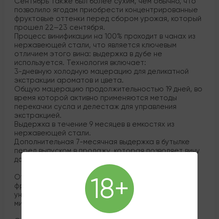
Сентябрь также был более сухим, чем обычно, что
позволило ягодам приобрести концентрированные
фруктовые оттенки перед сбором урожая, который
прошел 22–23 сентября.
Процесс винификации на 100% проходит в чанах из
нержавеющей стали, что является ключевым
отличием этого вина: выдержка в дубе не
используется. Технология включает:
3-дневную холодную мацерацию для деликатной
экстракции ароматов и цвета.
Общую мацерацию продолжительностью 19 дней, во
время которой активно применяются методы
перекачки сусла и делестаж для управления
экстракцией.
Выдержка в течение 9 месяцев в емкостях из
нержавеющей стали.
Дополнительная 7-месячная выдержка в бутылке
перед выпуском в продажу, которая позволяет вину
достичь гармонии.
Отказ от дуба позволяет сохранить чистоту
18+
фруктовых ароматов и полностью раскрыть
уникальный характер терруара, подчеркивая
минеральность и элегантность сорта.