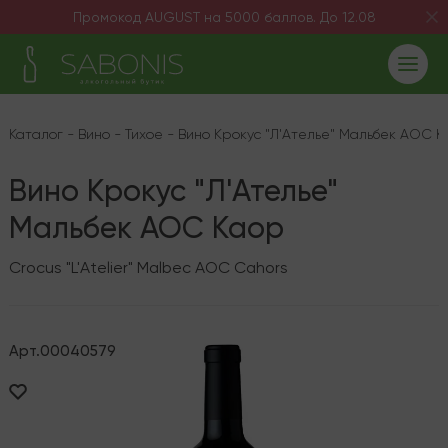
Промокод AUGUST на 5000 баллов. До 12.08
Каталог
-
Вино
-
Тихое
-
Вино Крокус "Л'Ателье" Мальбек AOC К
Вино Крокус "Л'Ателье"
Мальбек AOC Каор
Crocus "L'Atelier" Malbec AOC Cahors
Арт.
00040579