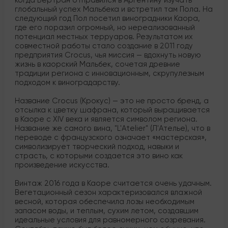
когда Бертран отправился в Аргентину изучать
глобальный успех Мальбека и встретил там Пола. На
следующий год Пол посетил виноградники Каора,
где его поразил огромный, но нереализованный
потенциал местных терруаров. Результатом их
совместной работы стало создание в 2011 году
предприятия Crocus, чья миссия — вдохнуть новую
жизнь в каорский Мальбек, сочетая древние
традиции региона с инновационным, скрупулезным
подходом к виноградарству.
Название Crocus (Крокус) — это не просто бренд, а
отсылка к цветку шафрана, который выращивается
в Каоре с XIV века и является символом региона.
Название же самого вина, "L'Atelier" (Л'Ателье), что в
переводе с французского означает «мастерская»,
символизирует творческий подход, навыки и
страсть, с которыми создается это вино как
произведение искусства.
Винтаж 2016 года в Каоре считается очень удачным.
Вегетационный сезон характеризовался влажной
весной, которая обеспечила лозы необходимым
запасом воды, и теплым, сухим летом, создавшим
идеальные условия для равномерного созревания.