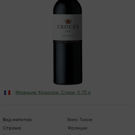
Франция
,
Красное
,
Сухое
,
0.75 л
Вид напитка
:
Вино
Тихое
Страна
:
Франция