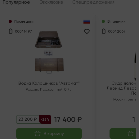
Популярное
Эксклюзив
Спецпредложения
Последняя
В наличии
00041497
00042067
Водка Калашников "Автомат"
Сидр яблочн
Леонид Левран
Россия
,
Прозрачный
,
0.7 л
Пол
Россия
,
Белый
17 400 ₽
1 
23 200 ₽
-25%
В корзину