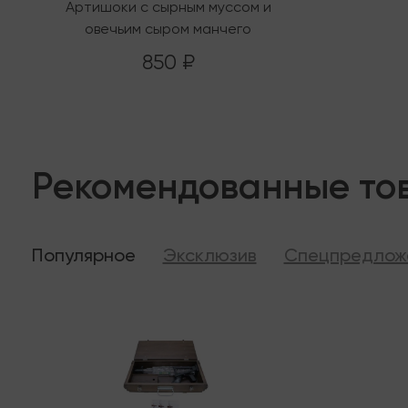
Артишоки с сырным муссом и
овечьим сыром манчего
850 ₽
Рекомендованные то
Популярное
Эксклюзив
Спецпредлож
Последняя
В налич