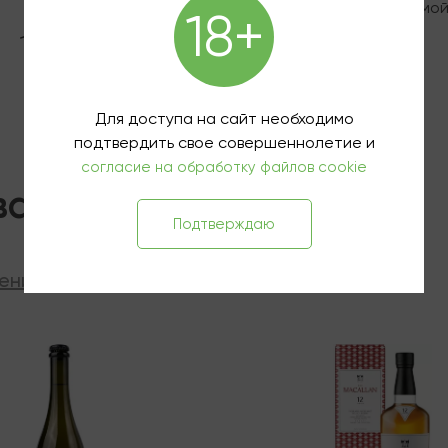
Буйабес
Карбонара с эспумой
18+
пармезана
1 250 ₽
890 ₽
Для доступа на сайт необходимо
подтвердить свое совершеннолетие и
согласие на обработку файлов cookie
вары
Подтверждаю
ения
ии
В наличии