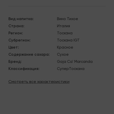
Вид напитка
:
Вино
Тихое
Страна
:
Италия
Регион
:
Тоскана
Субрегион
:
Тоскана IGT
Цвет
:
Красное
Содержание сахара
:
Сухое
Бренд
:
Gaja
Ca' Marcanda
Классификация
:
СуперТоскана
Смотреть все характеристики