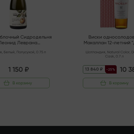
яблочный Сидродельня
Виски односолодо
Леонид Леврана
Макаллан 12-летний 
нический" Полусухой
Каск" (Спейсайд)
я
,
Белый
,
Полусухой
,
0.75 л
Шотландия
,
Natural Color
,
D
Cask
,
0.7 л
1 150 ₽
10 3
13 840 ₽
-25%
В корзину
В корзину