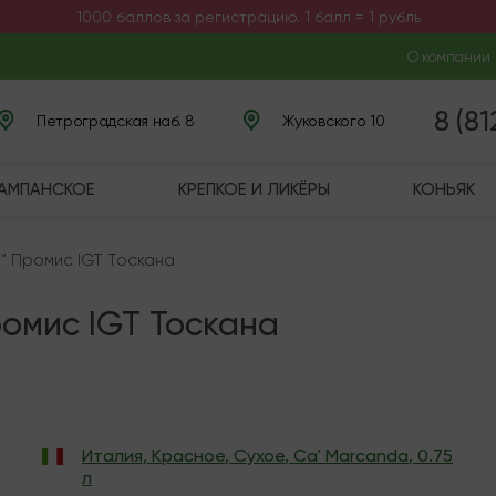
1000 баллов за регистрацию. 1 балл = 1 рубль
О компании
8 (8
Петроградская наб. 8
Жуковского 10
ШАМПАНСКОЕ
КРЕПКОЕ И ЛИКЁРЫ
КОНЬЯК
а" Промис IGT Тоскана
ромис IGT Тоскана
Италия
,
Красное
,
Сухое
,
Ca' Marcanda
,
0.75
л