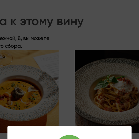
 к этому вину
жной, 8, вы можете
го сбора.