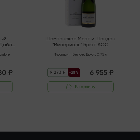
вый
Шампанское Моэт и Шандон
"Дабл
"Империаль" Брют AOC
Шампань
ouble
Франция
,
Белое
,
Брют
,
0.75 л
80 ₽
6 955 ₽
9 273 ₽
-25%
В корзину