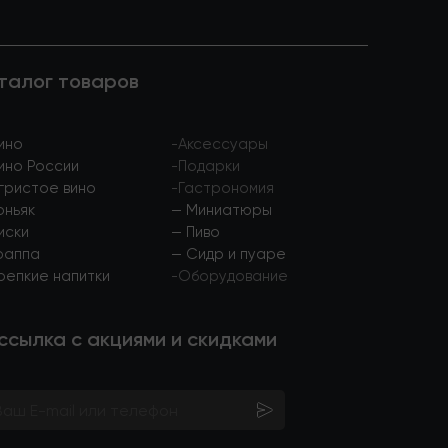
талог товаров
ино
-
Аксессуары
ино России
-
Подарки
гристое вино
-
Гастрономия
оньяк
—
Миниатюры
иски
—
Пиво
раппа
—
Сидр и пуаре
репкие напитки
-
Оборудование
ссылка с акциями и скидками