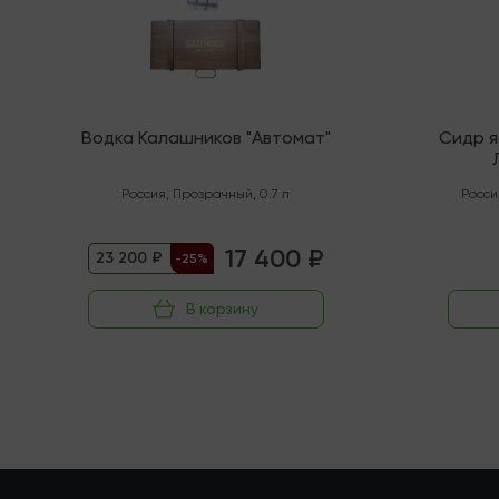
Водка Калашников "Автомат"
Сидр 
"Орга
Россия
,
Прозрачный
,
0.7 л
Росси
17 400 ₽
23 200 ₽
-25%
В корзину