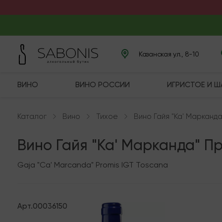
Казанская ул., 8-10
ВИНО
ВИНО РОССИИ
ИГРИСТОЕ И 
Каталог
Вино
Тихое
Вино Гайя "Ка' Марканд
Вино Гайя "Ка' Марканда" П
Gaja "Ca' Marcanda" Promis IGT Toscana
Арт.
00036150