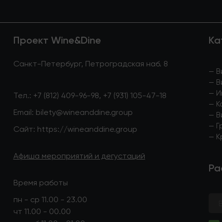
Проект Wine&Dine
Ка
Санкт-Петербург, Петроградская наб. 8
—
В
—
В
—
И
Тел.:
+7 (812) 409-96-98
,
+7 (931) 105-47-18
—
К
Email:
bilety@wineanddine.group
—
В
—
Г
Сайт:
https://wineanddine.group
—
К
Афиша мероприятий и дегустаций
Ра
Время работы
пн - ср 11.00 - 23.00
чт 11.00 - 00.00