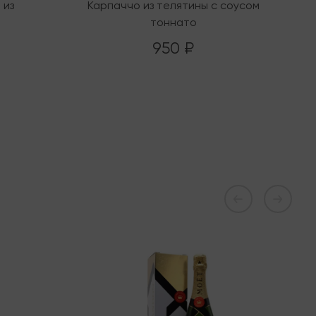
 из
Карпаччо из телятины с соусом
П
тоннато
950 ₽
В наличии