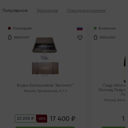
Популярное
Эксклюзив
Спецпредложения
Последняя
В наличии
00041497
00042067
Водка Калашников "Автомат"
Сидр яблочн
Леонид Левран
Россия
,
Прозрачный
,
0.7 л
Пол
Россия
,
Белый
17 400 ₽
1 
23 200 ₽
-25%