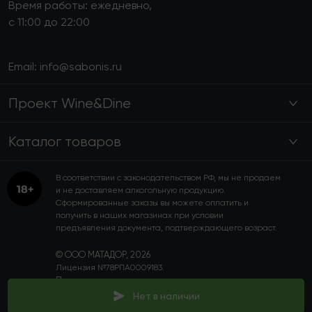
Время работы: ежедневно,
с 11:00 до 22:00
Email:
info@sabonis.ru
Проект Wine&Dine
Каталог товаров
В соответствии с законодательством РФ, мы не продаем
и не доставляем алкогольную продукцию.
Сформированные заказы вы можете оплатить и
получить в наших магазинах при условии
предъявления документа, подтверждающего возраст.
© ООО МАТАДОР, 2026
Лицензия №78РПА0009183.
Пользовательское соглашение
Политика конфиденциальности
Нет в наличии
Программа лояльности