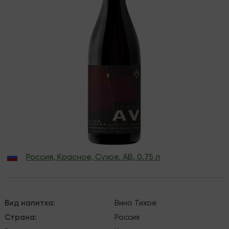
Россия
,
Красное
,
Сухое
,
АВ
,
0.75 л
Вид напитка
:
Вино
Тихое
Страна
:
Россия