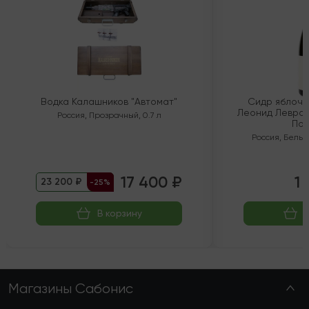
Водка Калашников "Автомат"
Сидр яблочн
Леонид Левран
Россия
,
Прозрачный
,
0.7 л
Пол
Россия
,
Белый
17 400 ₽
1 
23 200 ₽
-25%
В корзину
Магазины Сабонис