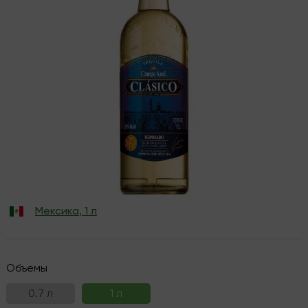
Мексика
,
1 л
Объемы
0.7 л
1 л