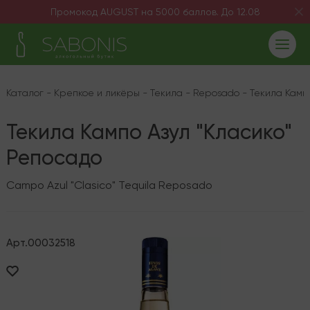
Промокод AUGUST на 5000 баллов. До 12.08
Каталог
-
Крепкое и ликёры
-
Текила
-
Reposado
-
Текила Камп
Текила Кампо Азул "Класико"
Репосадо
Campo Azul "Clasico" Tequila Reposado
Арт.
00032518