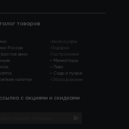
талог товаров
ино
-
Аксессуары
ино России
-
Подарки
гристое вино
-
Гастрономия
оньяк
—
Миниатюры
иски
—
Пиво
раппа
—
Сидр и пуаре
репкие напитки
-
Оборудование
ссылка с акциями и скидками