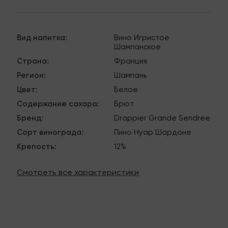
Вид напитка
:
Вино
Игристое
Шампанское
Страна
:
Франция
Регион
:
Шампань
Цвет
:
Белое
Содержание сахара
:
Брют
Бренд
:
Drappier
Grande Sendree
Сорт винограда
:
Пино Нуар
Шардоне
Крепость
:
12%
Смотреть все характеристики