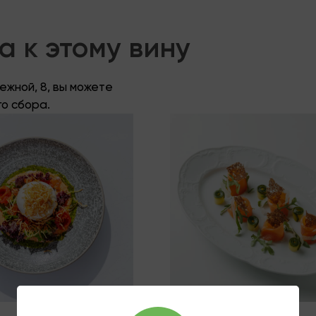
 к этому вину
жной, 8, вы можете
го сбора.