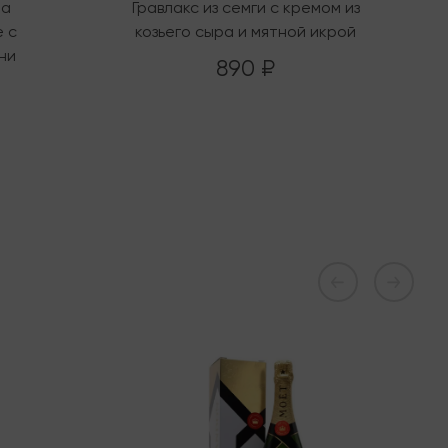
на
Гравлакс из семги с кремом из
 с
козьего сыра и мятной икрой
ни
890 ₽
В наличии