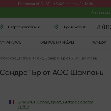
Промокод AUGUST на 5000 баллов. До 12.08
О компании
8 (8
Петроградская наб. 8
Жуковского 10
ШАМПАНСКОЕ
КРЕПКОЕ И ЛИКЁРЫ
КОНЬЯК
панское Драпье "Гранд Сандре" Брют AOC Шампань
 Сандре" Брют AOC Шампань
Франция
,
Белое
,
Брют
,
Grande Sendree
,
0.75 л