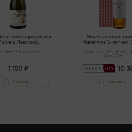
яблочный Сидродельня
Виски односолодо
Леонид Леврана
Макаллан 12-летний 
нический" Полусухой
Каск" (Спейсайд)
я
,
Белый
,
Полусухой
,
0.75 л
Шотландия
,
Natural Color
,
D
Cask
,
0.7 л
1 150 ₽
10 3
13 840 ₽
-25%
В корзину
В корзину