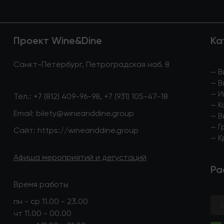
Проект Wine&Dine
Ка
Санкт-Петербург, Петроградская наб. 8
—
В
—
В
—
И
Тел.:
+7 (812) 409-96-98
,
+7 (931) 105-47-18
—
К
Email:
bilety@wineanddine.group
—
В
—
Г
Сайт:
https://wineanddine.group
—
К
Афиша мероприятий и дегустаций
Ра
Время работы
пн - ср 11.00 - 23.00
чт 11.00 - 00.00