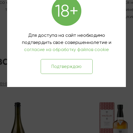
cо сливочным гаспачо и
Гравлакс из лосося 
18+
томатами
мандариновом джине
маринованными цуки
850 ₽
1 190 ₽
Для доступа на сайт необходимо
подтвердить свое совершеннолетие и
согласие на обработку файлов cookie
вары
Подтверждаю
ения
ии
В наличии