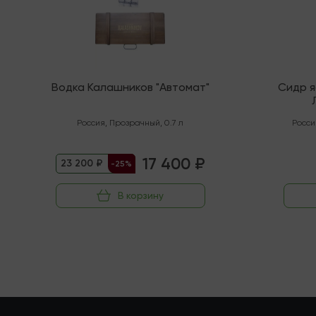
Водка Калашников "Автомат"
Сидр 
"Орга
Россия
,
Прозрачный
,
0.7 л
Росси
17 400 ₽
23 200 ₽
-25%
В корзину