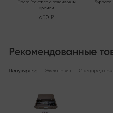
Opera Provence с лавандовым
Буррата 
кремом
650 ₽
Рекомендованные то
Популярное
Эксклюзив
Спецпредлож
Последняя
В налич