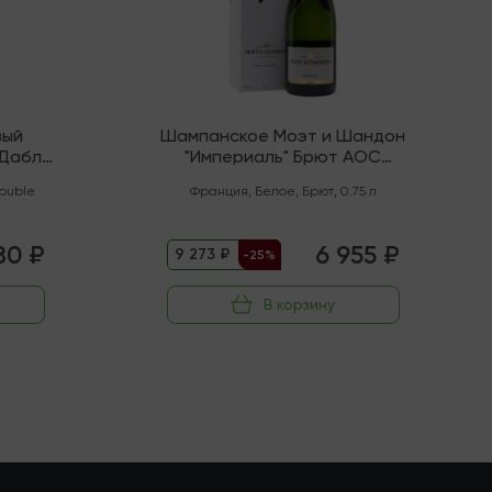
вый
Шампанское Моэт и Шандон
"Дабл
"Империаль" Брют AOC
Шампань
ouble
Франция
,
Белое
,
Брют
,
0.75 л
80 ₽
6 955 ₽
9 273 ₽
-25%
В корзину