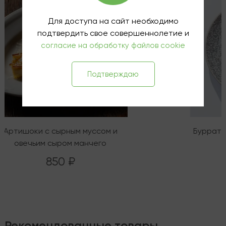
Для доступа на сайт необходимо
подтвердить свое совершеннолетие и
согласие на обработку файлов cookie
Подтверждаю
Артишоки с сырным муссом и
Буррата
овечьим сыром манчего
850 ₽
Рекомендованные товары