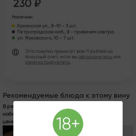
230 ₽
Наличие:
Казанская ул., 8-10 - 3 шт.
Петроградская наб., 8 - привезем завтра
ул. Жуковского, 10 - 7 шт.
Эта покупка принесет вам
11
рублей на
бонусный счет, если вы
авторизуетесь
или
зарегистрируетесь
.
Рекомендуемые блюда к этому вину
В ресторане
Wine&Dine
на Петроградской
набережной, 8, вы можете заказать это вино по
18+
цене винотеки, без пробкового сбора.