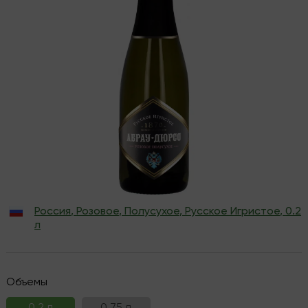
Россия
,
Розовое
,
Полусухое
,
Русское Игристое
,
0.2
л
Объемы
0.2 л
0.75 л