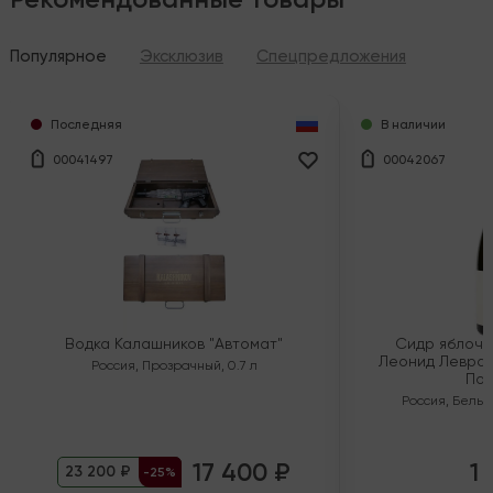
Популярное
Эксклюзив
Спецпредложения
Последняя
В наличии
00041497
00042067
Водка Калашников "Автомат"
Сидр яблочн
Леонид Левран
Россия
,
Прозрачный
,
0.7 л
Пол
Россия
,
Белый
17 400 ₽
1 
23 200 ₽
-25%