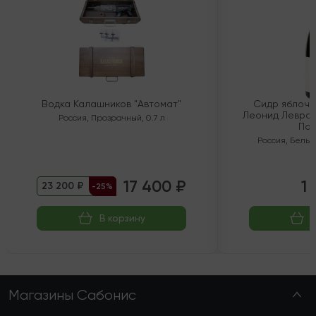
Водка Калашников "Автомат"
Сидр яблочн
Леонид Левран
Россия
,
Прозрачный
,
0.7 л
Пол
Россия
,
Белый
17 400 ₽
1 
23 200 ₽
-25%
В корзину
Магазины Сабонис