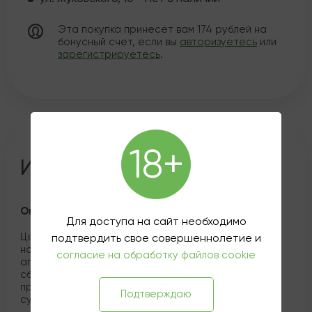
Эта покупка принесет вам
174
рублей на
бонусный счет, если вы
авторизуетесь
или
зарегистрируетесь
.
18+
Информация о товаре
Описание
Для доступа на сайт необходимо
Цвет напитка в бокале янтарный, аромат
подтвердить свое совершеннолетие и
насыщенный с нотами персикового джема и
согласие на обработку файлов cookie
апельсиновой цедры. Вкус напитка хорошо
сбалансированный, элегантный, c длительным
приятным послевкусием, в котором слышны ноты
Подтверждаю
сухофруктов и дерева.