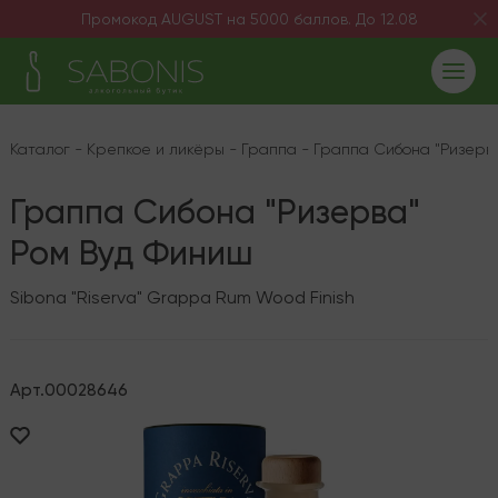
Промокод AUGUST на 5000 баллов. До 12.08
Каталог
-
Крепкое и ликёры
-
Граппа
-
Граппа Сибона "Ризерв
Граппа Сибона "Ризерва"
Ром Вуд Финиш
Sibona "Riserva" Grappa Rum Wood Finish
Арт.
00028646