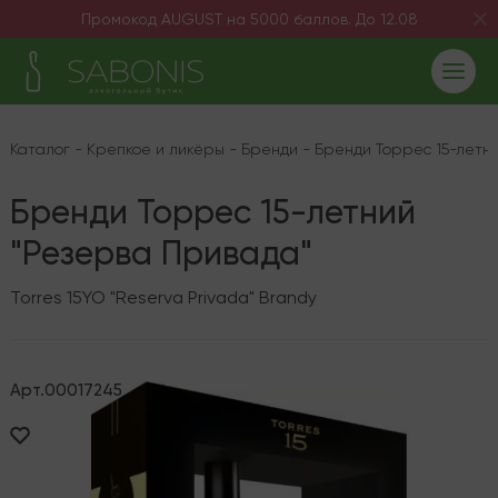
Промокод AUGUST на 5000 баллов. До 12.08
Каталог
-
Крепкое и ликёры
-
Бренди
-
Бренди Торрес 15-летн
Бренди Торрес 15-летний
"Резерва Привада"
Torres 15YO "Reserva Privada" Brandy
Арт.
00017245