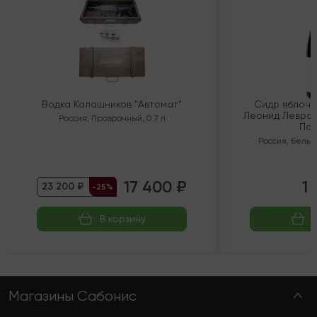
Водка Калашников "Автомат"
Сидр яблочн
Леонид Левран
Россия
,
Прозрачный
,
0.7 л
Пол
Россия
,
Белый
17 400 ₽
1 
23 200 ₽
-25%
В корзину
Магазины Сабонис