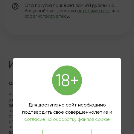
Эта покупка принесет вам
891
рублей на
бонусный счет, если вы
авторизуетесь
или
зарегистрируетесь
.
Информация о товаре
18+
Описание
Abrikon Gold Edition Apricot Brandy — это
утончённый абрикосовый бренди, предлагающий
Для доступа на сайт необходимо
великолепное сочетание фруктового сладкого
вкуса и сложных ароматов. Изготовленный из
подтвердить свое совершеннолетие и
отборных абрикосов, этот бренди выделяется
согласие на обработку файлов cookie
своей насыщенной, мягкой текстурой и глубоким
вкусом, насыщенным нотами зрелых абрикосов,
ванили и лёгких пряностей. Вкус имеет сладкие