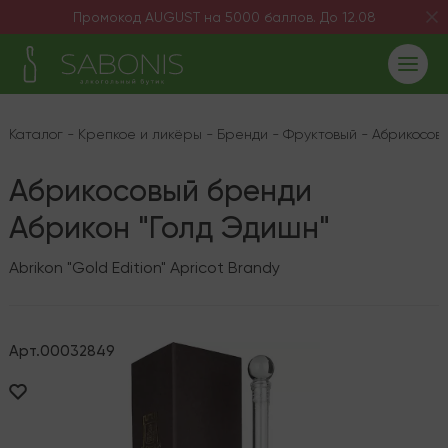
Промокод AUGUST на 5000 баллов. До 12.08
Каталог
-
Крепкое и ликёры
-
Бренди
-
Фруктовый
-
Абрикосов
Абрикосовый бренди
Абрикон "Голд Эдишн"
Abrikon "Gold Edition" Apricot Brandy
Арт.
00032849