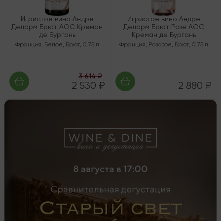
Игристое вино Андре
Игристое вино Андре
Делорм Брют AOC Креман
Делорм Брют Розе AOC
де Бургонь
Креман де Бургонь
Франция
,
Белое
,
Брют
,
0.75 л
Франция
,
Розовое
,
Брют
,
0.75 л
3 614 ₽
2 530 ₽
2 880 ₽