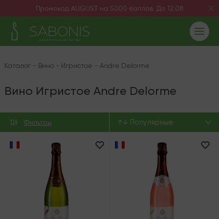
Промокод AUGUST на 5000 баллов. До 12.08
Каталог
-
Вино
-
Игристое
-
Andrе Delorme
Вино Игристое Andrе Delorme
↑↓ Популярные
Фильтры