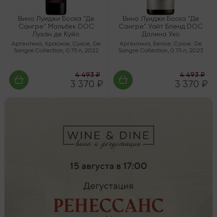
Вино Луиджи Боска "Де
Вино Луиджи Боска "Де
Сангре" Мальбек DOC
Сангре" Уайт Бленд DOC
Лухан де Куйо
Долина Уко
Аргентина
,
Красное
,
Сухое
,
De
Аргентина
,
Белое
,
Сухое
,
De
Sangre Collection
,
0.75 л
,
2022
Sangre Collection
,
0.75 л
,
2023
4 493 ₽
4 493 ₽
3 370 ₽
3 370 ₽