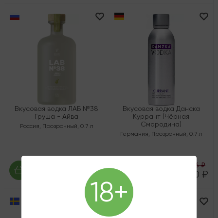
Вкусовая водка ЛАБ №38
Вкусовая водка Данска
Груша - Айва
Куррант (Чёрная
Смородина)
Россия
,
Прозрачный
,
0.7 л
Германия
,
Прозрачный
,
0.7 л
1 740 ₽
2 226 ₽
1 305 ₽
1 670 ₽
18+