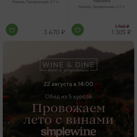
Черника
Россия
,
Прозрачный
,
0.7 л
Россия
,
Прозрачный
,
0.7 л
1 740 ₽
3 470 ₽
1 305 ₽