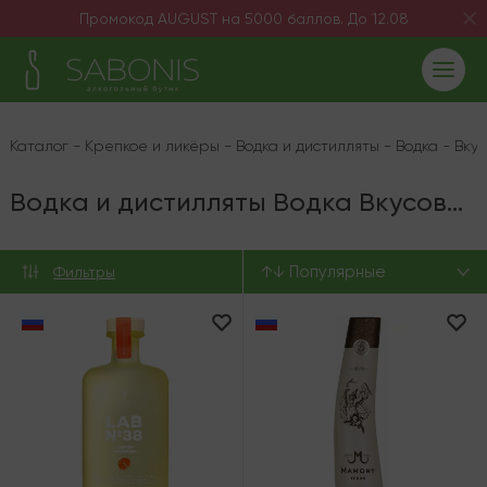
Промокод AUGUST на 5000 баллов. До 12.08
Каталог
-
Крепкое и ликёры
-
Водка и дистилляты
-
Водка
-
Вкус
Водка и дистилляты Водка Вкусовая 0.7 л
↑↓ Популярные
Фильтры