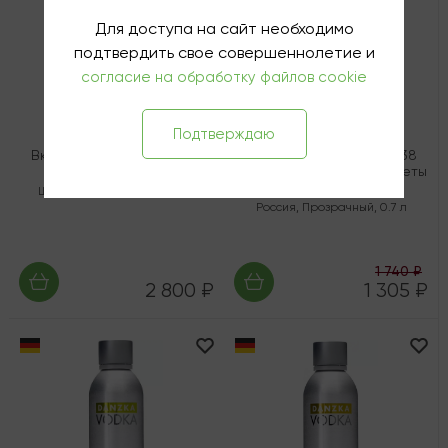
Для доступа на сайт необходимо
подтвердить свое совершеннолетие и
согласие на обработку файлов cookie
Подтверждаю
Вкусовая водка Абсолют
Вкусовая водка ЛАБ №38
Арбуз
Чёрная Смородина - Цветы
Бузины
Швеция
,
Прозрачный
,
0.7 л
Россия
,
Прозрачный
,
0.7 л
1 740 ₽
2 800 ₽
1 305 ₽