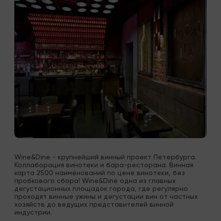
Wine&Dine - крупнейший винный проект Петербурга. 
Коллаборация винотеки и бара-ресторана. Винная 
карта 2500 наименований по цене винотеки, без 
пробкового сбора! Wine&Dine одна из главных 
дегустационных площадок города, где регулярно 
проходят винные ужины и дегустации вин от частных 
хозяйств до ведущих представителей винной 
индустрии.