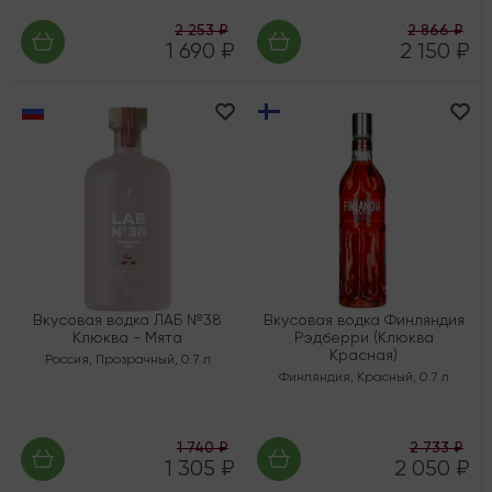
2 253 ₽
2 866 ₽
1 690 ₽
2 150 ₽
Вкусовая водка ЛАБ №38
Вкусовая водка Финляндия
Клюква - Мята
Рэдберри (Клюква
Красная)
Россия
,
Прозрачный
,
0.7 л
Финляндия
,
Красный
,
0.7 л
1 740 ₽
2 733 ₽
1 305 ₽
2 050 ₽