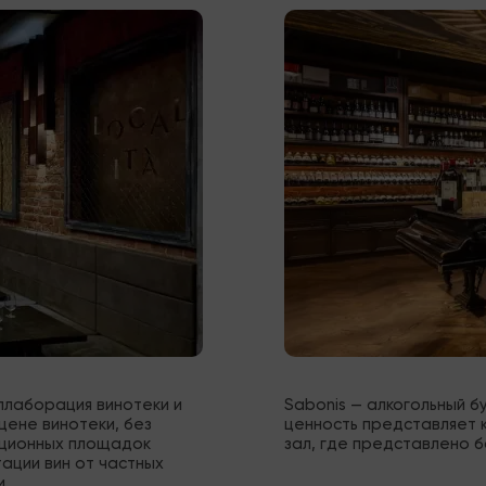
ллаборация винотеки и 
Sabonis — алкогольный б
ене винотеки, без 
ценность представляет к
ационных площадок 
зал, где представлено б
ации вин от частных 
и.