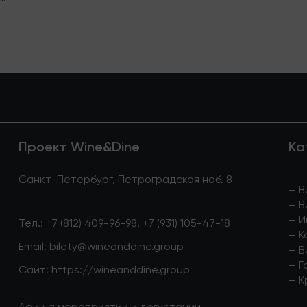
Проект Wine&Dine
Ка
Санкт-Петербург, Петроградская наб. 8
—
В
—
В
—
И
Тел.:
+7 (812) 409-96-98
,
+7 (931) 105-47-18
—
К
Email:
bilety@wineanddine.group
—
В
—
Г
Сайт:
https://wineanddine.group
—
К
Афиша мероприятий и дегустаций