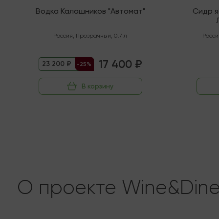
Водка Калашников "Автомат"
Сидр 
"Орга
Россия
,
Прозрачный
,
0.7 л
Росси
17 400 ₽
23 200 ₽
-25%
В корзину
О проекте Wine&Din