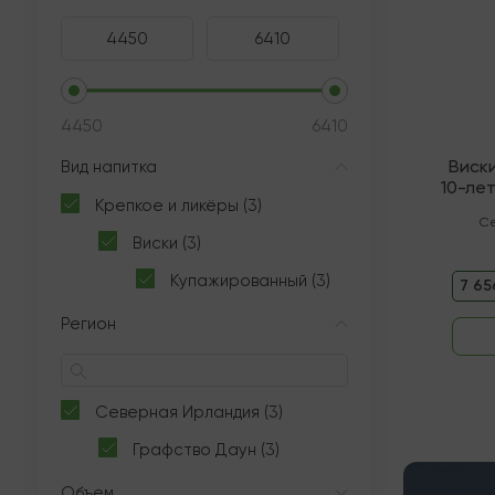
4450
6410
Виск
Вид напитка
10-ле
Крепкое и ликёры (3)
Се
Виски (3)
Купажированный (3)
7 65
Регион
Северная Ирландия (3)
Графство Даун (3)
Объем