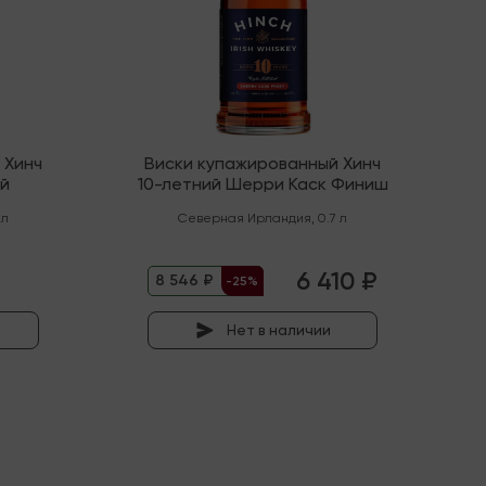
 Хинч
Виски купажированный Хинч
ий
10-летний Шерри Каск Финиш
 л
Северная Ирландия
,
0.7 л
6 410 ₽
8 546 ₽
-25%
Нет в наличии