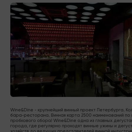
Wine&Dine - крупнейший винный проект Петербурга. Ко
бара-ресторана. Винная карта 2500 наименований по ц
пробкового сбора! Wine&Dine одна из главных дегуст
города, где регулярно проходят винные ужины и дегуст
хозяйств до ведущих представителей винной индустри