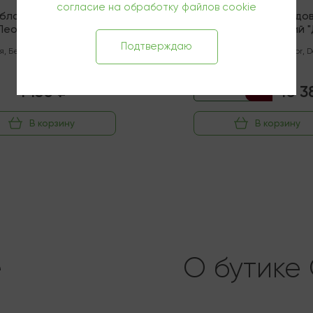
согласие на обработку файлов cookie
яблочный Сидродельня
Виски односолодо
Леонид Леврана
Макаллан 12-летний 
нический" Полусухой
Каск" (Спейсайд)
Подтверждаю
я
,
Белый
,
Полусухой
,
0.75 л
Шотландия
,
Natural Color
,
D
Cask
,
0.7 л
1 150 ₽
10 3
13 840 ₽
-25%
В корзину
В корзину
e
О бутике