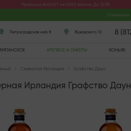
Промокод AUGUST на 5000 баллов. До 12.08
О компании
8 (8
Петроградская наб. 8
Жуковского 10
ШАМПАНСКОЕ
КРЕПКОЕ И ЛИКЁРЫ
КОНЬЯК
анный
Северная Ирландия
Графство Даун
ерная Ирландия Графство Даун
чии
Под заказ