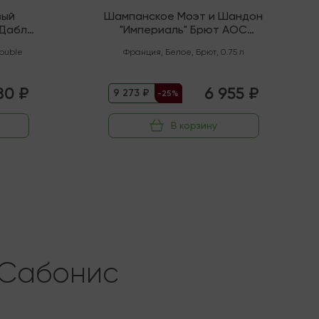
вый
Шампанское Моэт и Шандон
"Дабл
"Империаль" Брют AOC
Шампань
ouble
Франция
,
Белое
,
Брют
,
0.75 л
80 ₽
6 955 ₽
9 273 ₽
-25%
В корзину
 Сабонис