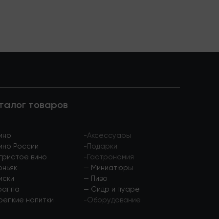
талог товаров
ино
-
Аксессуары
ино России
-
Подарки
гристое вино
-
Гастрономия
оньяк
—
Миниатюры
иски
—
Пиво
раппа
—
Сидр и пуаре
репкие напитки
-
Оборудование