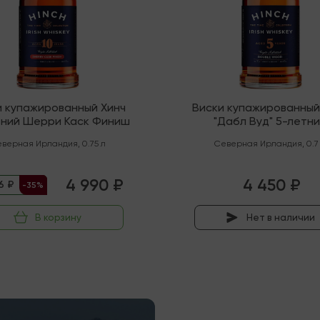
и купажированный Хинч
Виски купажированный
тний Шерри Каск Финиш
"Дабл Вуд" 5-летн
верная Ирландия
,
0.75 л
Северная Ирландия
,
0.7
4 990 ₽
4 450 ₽
6 ₽
-35%
В корзину
Нет в наличии