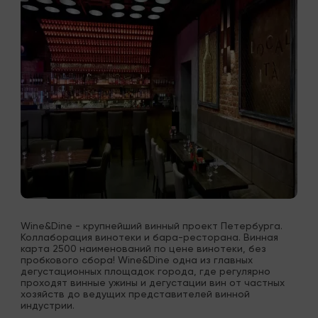
Wine&Dine - крупнейший винный проект Петербурга. 
Коллаборация винотеки и бара-ресторана. Винная 
карта 2500 наименований по цене винотеки, без 
пробкового сбора! Wine&Dine одна из главных 
дегустационных площадок города, где регулярно 
проходят винные ужины и дегустации вин от частных 
хозяйств до ведущих представителей винной 
индустрии.