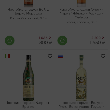
Настойка сладкая Вайлд
Настойка сладкая Онегин
Берис Морошка
"Гурмэ" Яблоко - Корица -
Фейхоа
Россия
,
Оранжевый
,
0.5 л
Россия
,
Красный
,
0.5 л
1 066 ₽
2 200 ₽
800 ₽
1 650 ₽
Настойка горькая Фернет-
Настойка горькая Белуга
Бранка
"Нобл Ботаникалс" Груша и