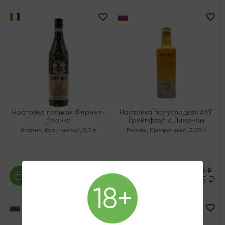
Настойка горькая Фернет-
Настойка полусладкая АМГ
Бранка
Грейпфрут с Лимоном
Италия
,
Коричневый
,
0.7 л
Россия
,
Прозрачный
,
0.25 л
446 ₽
2 220 ₽
335 ₽
18+