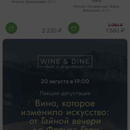
Липа
Италия
,
Коричневый
,
0.7 л
Россия
,
Прозрачный
,
Noble
Botanicals
,
0.7 л
2 080 ₽
2 220 ₽
1 560 ₽