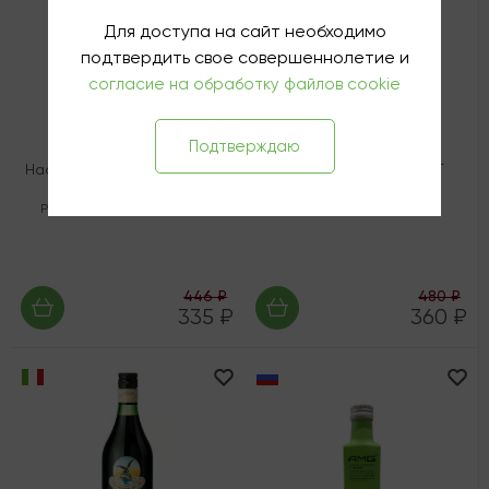
Для доступа на сайт необходимо
подтвердить свое совершеннолетие и
согласие на обработку файлов cookie
Подтверждаю
Настойка полусладкая АМГ
Настойка горькая АМГ
Мексиканский Лайм
Медовая с Перцем
Россия
,
Прозрачный
,
0.25 л
Россия
,
Золотой
,
0.25 л
446 ₽
480 ₽
335 ₽
360 ₽