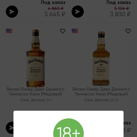
Под заказ
Под заказ
4 860 ₽
5 106 ₽
3 645 ₽
3 830 ₽
Виски-Ликёр Джек Дэниел'с
Виски-Ликёр Джек Дэниел'с
Теннесси Хани (Медовый)
Теннесси Хани (Медовый)
США
,
Золотой
,
1 л
США
,
Золотой
,
0.7 л
Под заказ
Под заказ
5 266 ₽
18+
3 950 ₽
3 870 ₽