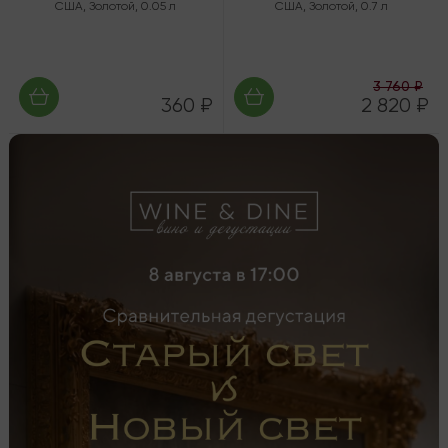
США
,
Золотой
,
0.05 л
США
,
Золотой
,
0.7 л
3 760 ₽
360 ₽
2 820 ₽