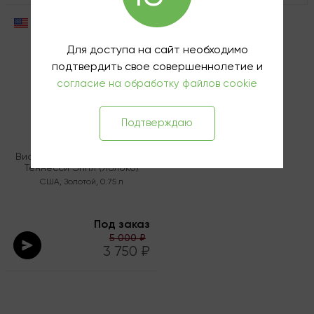
Для доступа на сайт необходимо
подтвердить свое совершеннолетие и
согласие на обработку файлов cookie
Подтверждаю
Виски-Ликёр Джек Дэниел'с
Теннесси Эппл (Яблоко)
США
,
Золотой
,
0.75 л
Под заказ
5 000 ₽
3 750 ₽