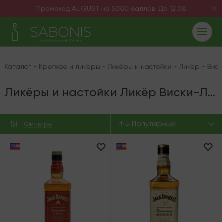
Промокод AUGUST на 5000 баллов. До 12.08
Каталог
-
Крепкое и ликёры
-
Ликёры и настойки
-
Ликёр
-
Вис
Ликёры и настойки Ликёр Виски-Ликёр Jack Daniel's
↑↓ Популярные
Фильтры