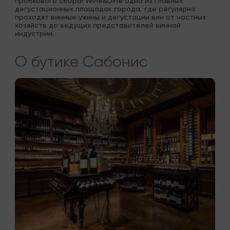
пробкового сбора! Wine&Dine одна из главных 
дегустационных площадок города, где регулярно 
проходят винные ужины и дегустации вин от частных 
хозяйств до ведущих представителей винной 
индустрии.
О бутике Сабонис