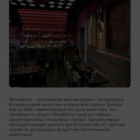
Wine&Dine - крупнейший винный проект Петербурга. 
Коллаборация винотеки и бара-ресторана. Винная 
карта 2500 наименований по цене винотеки, без 
пробкового сбора! Wine&Dine одна из главных 
дегустационных площадок города, где регулярно 
проходят винные ужины и дегустации вин от частных 
хозяйств до ведущих представителей винной 
индустрии.