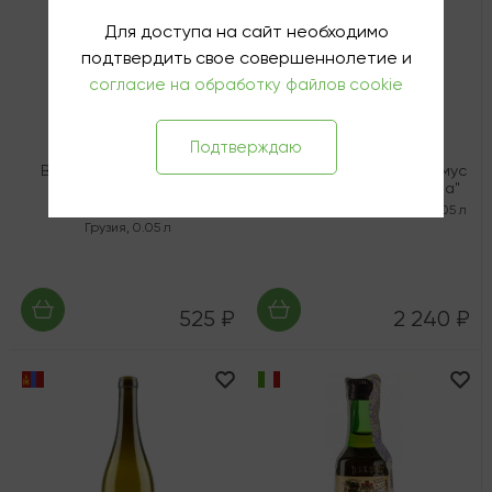
Для доступа на сайт необходимо
подтвердить свое совершеннолетие и
согласие на обработку файлов cookie
Подтверждаю
Виски купажированный
Виноградная водка Адамус
Джимшер 5-летний
"Агуардьенте Багасейра"
Саперави Каск
Португалия
,
Прозрачный
,
0.05 л
Грузия
,
0.05 л
525 ₽
2 240 ₽