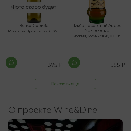
Водка Соёмбо
Ликёр десертный Амаро
Монтенегро
Монголия
,
Прозрачный
,
0.05 л
Италия
,
Коричневый
,
0.05 л
395 ₽
555 ₽
Показать еще
О проекте Wine&Dine