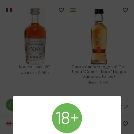
Коньяк Науд ХО
Виски односолодовый Пол
Джон "Селект Каск" Педро
Франция
,
0.05 л
Хименес (о.Гоа)
Индия
,
0.05 л
3 560 ₽
2 670 ₽
1 790 ₽
18+