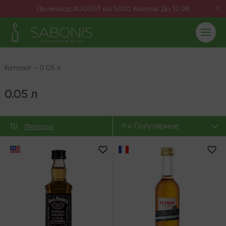
Промокод AUGUST на 5000 баллов. До 12.08
Каталог
-
0.05 л
0.05 л
↑↓ Популярные
Фильтры