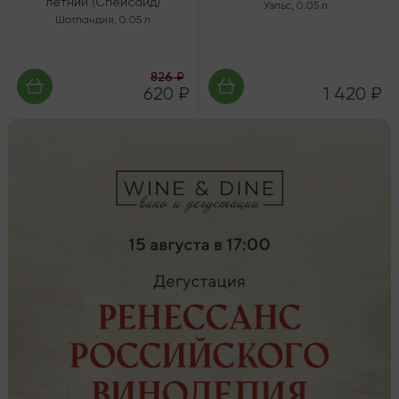
летний (Спейсайд)
Уэльс
,
0.05 л
Шотландия
,
0.05 л
826 ₽
620 ₽
1 420 ₽