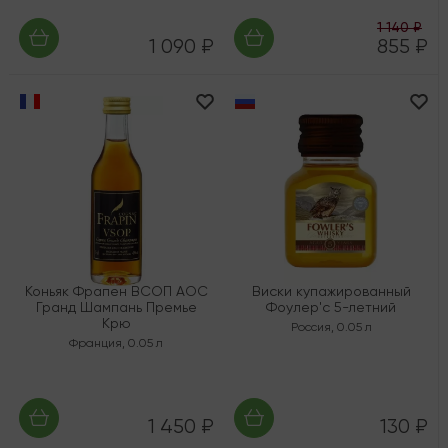
1 140 ₽
1 090 ₽
855 ₽
Коньяк Фрапен ВСОП AOC
Виски купажированный
Гранд Шампань Премье
Фоулер'с 5-летний
Крю
Россия
,
0.05 л
Франция
,
0.05 л
1 450 ₽
130 ₽