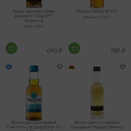
Виски зерновой Джек
Коньяк Пейра ВСОП
Дэниел'с "Олд №7"
Франция
,
0.05 л
Теннесси
США
,
0.05 л
490 ₽
780 ₽
Виски односолодовый
Виски односолодовый
Синглтон оф Даффтаун 12-
Пендерин Мадера Финиш