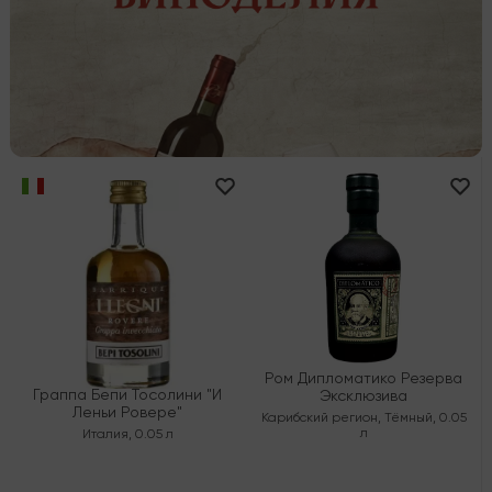
Ром Дипломатико Резерва
Граппа Бепи Тосолини "И
Эксклюзива
Леньи Ровере"
Карибский регион
,
Тёмный
,
0.05
л
Италия
,
0.05 л