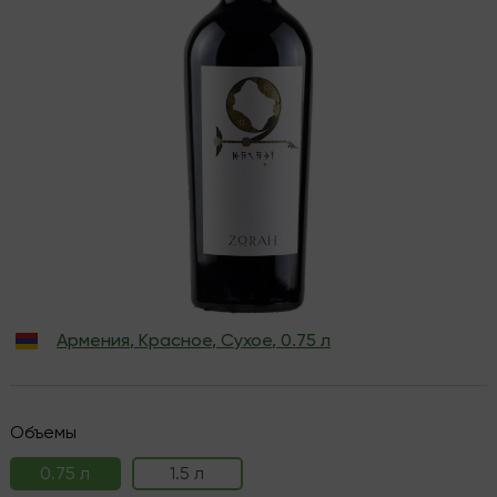
Армения
,
Красное
,
Сухое
,
0.75 л
Объемы
0.75 л
1.5 л