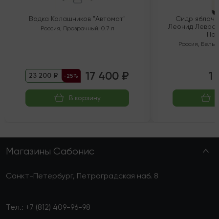
Водка Калашников "Автомат"
Сидр яблочн
Леонид Левран
Россия
,
Прозрачный
,
0.7 л
Пол
Россия
,
Белый
17 400 ₽
1 
23 200 ₽
-25%
В корзину
Магазины Сабонис
Санкт-Петербург, Петроградская наб. 8
Тел.:
+7 (812) 409-96-98