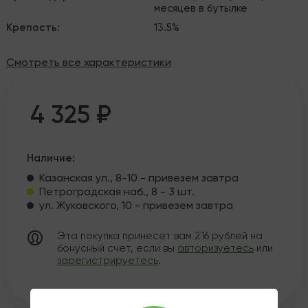
месяцев в бутылке
Крепость
:
13.5%
Смотреть все характеристики
4 325 ₽
Наличие:
Казанская ул., 8-10 - привезем завтра
Петроградская наб., 8 - 3 шт.
ул. Жуковского, 10 - привезем завтра
Эта покупка принесет вам
216
рублей на
бонусный счет, если вы
авторизуетесь
или
зарегистрируетесь
.