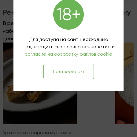
18+
Рекомендуемые блюда к этому вину
В ресторане
Wine&Dine
на Петроградской
набережной, 8, вы можете заказать это вино по
цене винотеки, без пробкового сбора.
Для доступа на сайт необходимо
подтвердить свое совершеннолетие и
согласие на обработку файлов cookie
Подтверждаю
Артишоки с сырным муссом и