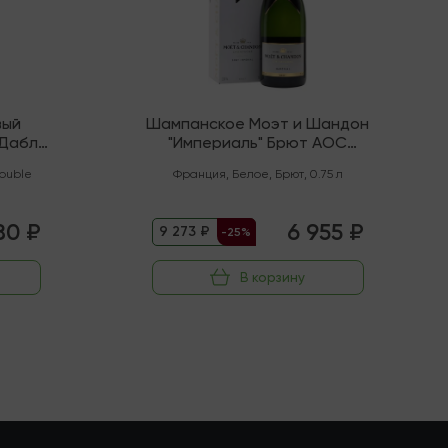
вый
Шампанское Моэт и Шандон
"Дабл
"Империаль" Брют AOC
Шампань
ouble
Франция
,
Белое
,
Брют
,
0.75 л
80 ₽
6 955 ₽
9 273 ₽
-25%
В корзину