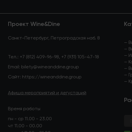
Проект Wine&Dine
Ка
Санкт-Петербург, Петроградская наб. 8
—
В
—
В
—
И
Тел.:
+7 (812) 409-96-98
,
+7 (931) 105-47-18
—
К
Email:
bilety@wineanddine.group
—
В
—
Г
Сайт:
https://wineanddine.group
—
К
Афиша мероприятий и дегустаций
Ра
Время работы
пн - ср 11.00 - 23.00
чт 11.00 - 00.00