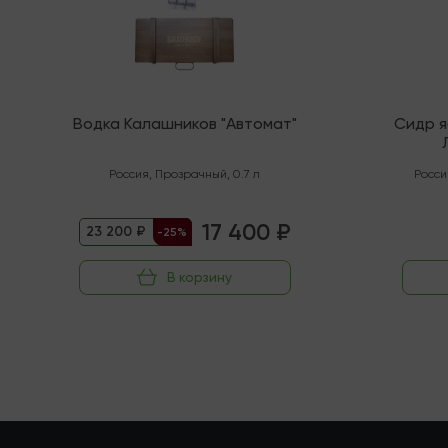
Водка Калашников "Автомат"
Сидр 
"Орга
Россия
,
Прозрачный
,
0.7 л
Росси
17 400 ₽
23 200 ₽
-25%
В корзину