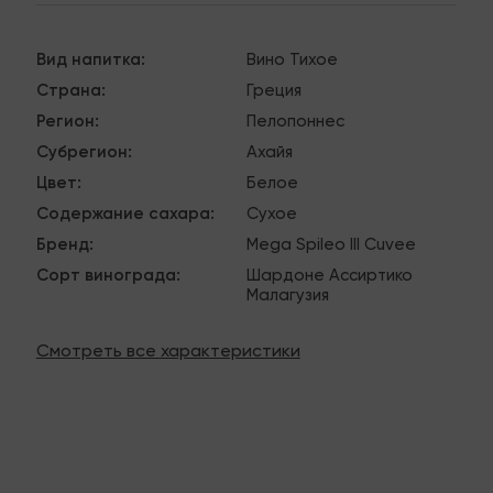
Вид напитка
:
Вино
Тихое
Страна
:
Греция
Регион
:
Пелопоннес
Субрегион
:
Ахайя
Цвет
:
Белое
Содержание сахара
:
Сухое
Бренд
:
Mega Spileo
III Cuvee
Сорт винограда
:
Шардоне
Ассиртико
Малагузия
Смотреть все характеристики