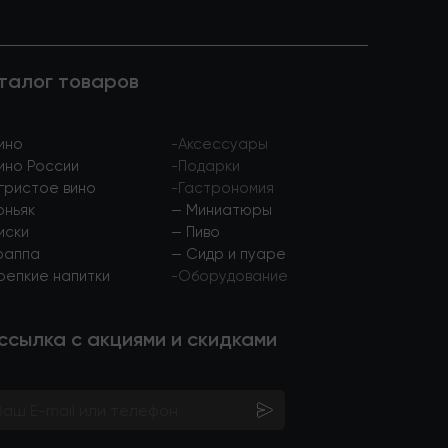
талог товаров
ино
-
Аксессуары
ино России
-
Подарки
гристое вино
-
Гастрономия
оньяк
—
Миниатюры
иски
—
Пиво
раппа
—
Сидр и пуаре
репкие напитки
-
Оборудование
ссылка с акциями и скидками