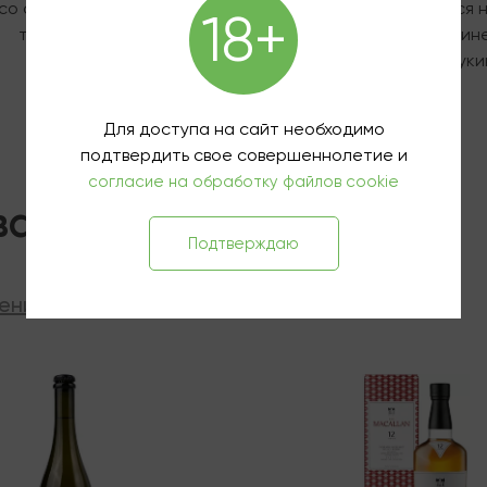
cо сливочным гаспачо и
Гравлакс из лосося 
18+
томатами
мандариновом джине
маринованными цуки
850 ₽
1 190 ₽
Для доступа на сайт необходимо
подтвердить свое совершеннолетие и
согласие на обработку файлов cookie
вары
Подтверждаю
ения
ии
В наличии