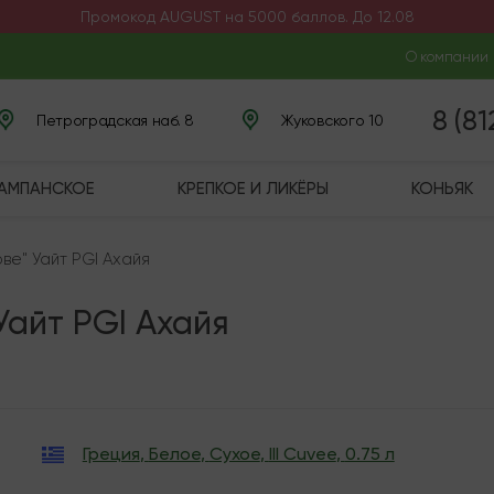
Промокод AUGUST на 5000 баллов. До 12.08
О компании
8 (8
Петроградская наб. 8
Жуковского 10
ШАМПАНСКОЕ
КРЕПКОЕ И ЛИКЁРЫ
КОНЬЯК
юве" Уайт PGI Ахайя
 Уайт PGI Ахайя
Греция
,
Белое
,
Сухое
,
III Cuvee
,
0.75 л