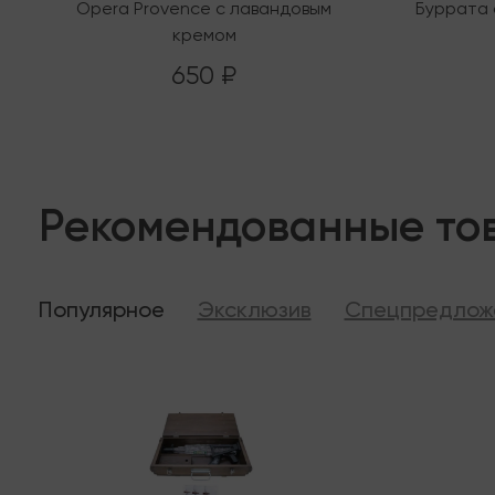
Opera Provence с лавандовым
Буррата 
кремом
650 ₽
Рекомендованные то
Популярное
Эксклюзив
Спецпредлож
Последняя
В налич