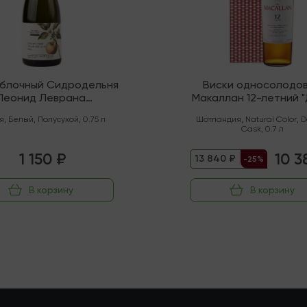
яблочный Сидродельня
Виски односолодо
Леонид Леврана
Макаллан 12-летний 
нический" Полусухой
Каск" (Спейсайд)
я
,
Белый
,
Полусухой
,
0.75 л
Шотландия
,
Natural Color
,
D
Cask
,
0.7 л
1 150 ₽
10 3
13 840 ₽
-25%
В корзину
В корзину