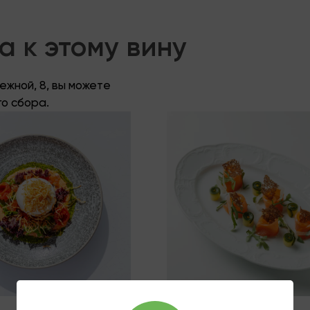
 к этому вину
жной, 8, вы можете
го сбора.