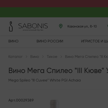
Казанская ул., 8-10
ВИНО
ВИНО РОССИИ
ИГРИСТОЕ И 
Каталог
Вино
Тихое
Вино Мега Спилео "III К
Вино Мега Спилео "III Кюве"
Mega Spileo "III Cuvee" White PGI Achaia
Арт.
00029389