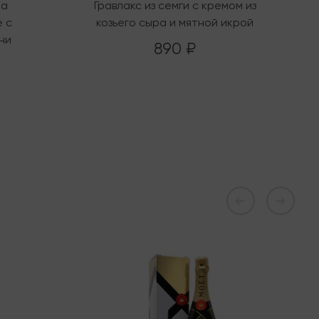
на
Гравлакс из семги с кремом из
 с
козьего сыра и мятной икрой
ни
890 ₽
В наличии